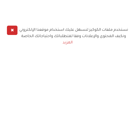
✖
نستخدم ملفات الكوكيز لنسهل عليك استخدام موقعنا الإلكتروني
ونكيف المحتوى والإعلانات وفقا لمتطلباتك واحتياجاتك الخاصة
المزيد
حملوا تطبيق
زهرة الخليج