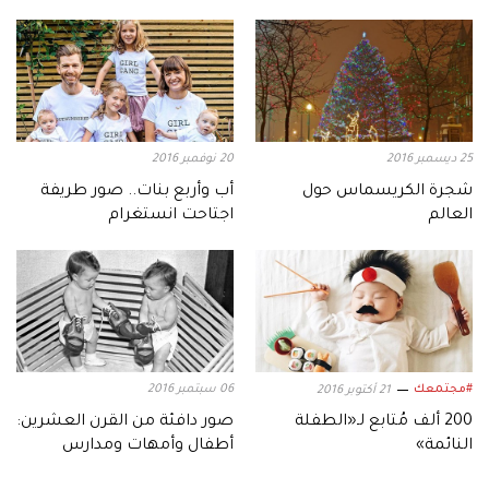
25 ديسمبر 2016
20 نوفمبر 2016
شجرة الكريسماس حول
أب وأربع بنات.. صور طريفة
العالم
اجتاحت انستغرام
#مجتمعك
06 سبتمبر 2016
21 أكتوبر 2016
200 ألف مُتابع لـ«الطفلة
صور دافئة من القرن العشرين:
النائمة»
أطفال وأمهات ومدارس