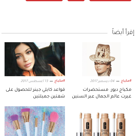
إقرأ أيضاً
#مكياج
#مكياج
04 ديسمبر 2017
13 أغسطس 2017
مكياج ديور: مستحضرات
قواعد كايلي جينر للحصول على
غيرت عالم الجمال عبر السنين
شفتين جميلتين