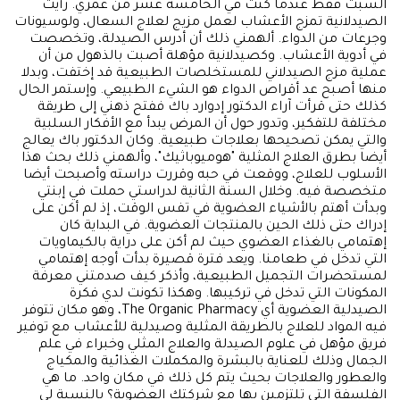
السبت فقط عندما كنت في الخامسة عشر من عمري. رأيت
الصيدلانية تمزج الأعشاب لعمل مزيج لعلاج السعال، ولوسيونات
وجرعات من الدواء. ألهمني ذلك أن أدرس الصيدلة، وتخصصت
في أدوية الأعشاب. وكصيدلانية مؤهلة أصبت بالذهول من أن
عملية مزج الصيدلاني للمستخلصات الطبيعية قد إختفت، وبدلا
منها أصبح عد أقراص الدواء هو الشيء الطبيعي. وإستمر الحال
كذلك حتى قرأت آراء الدكتور إدوارد باك ففتح ذهني إلى طريقة
مختلفة للتفكير، وتدور حول أن المرض يبدأ مع الأفكار السلبية
والتي يمكن تصحيحها بعلاجات طبيعية. وكان الدكتور باك يعالج
أيضا بطرق العلاج المثلية "هوميوباثيك"، وألهمني ذلك بحث هذا
الأسلوب للعلاج، ووقعت في حبه وقررت دراسته وأصبحت أيضا
متخصصة فيه. وخلال السنة الثانية لدراستي حملت في إبنتي
وبدأت أهتم بالأشياء العضوية في تفس الوقت، إذ لم أكن على
إدراك حتى ذلك الحين بالمنتجات العضوية. في البداية كان
إهتمامي بالغذاء العضوي حيث لم أكن على دراية بالكيماويات
التي تدخل في طعامنا. ويعد فترة قصيرة بدأت أوجه إهتمامي
لمستحضرات التجميل الطبيعية، وأذكر كيف صدمتني معرفة
المكونات التي تدخل في تركيبها. وهكذا تكونت لدي فكرة
الصيدلية العضوية أي The Organic Pharmacy، وهو مكان تتوفر
فيه المواد للعلاج بالطريقة المثلية وصيدلية للأعشاب مع توفير
فريق مؤهل في علوم الصيدلة والعلاج المثلي وخبراء في علم
الجمال وذلك للعناية بالبشرة والمكملات الغذائية والمكياج
والعطور والعلاجات بحيث يتم كل ذلك في مكان واحد. ما هي
الفلسفة التي تلتزمين بها مع شركتك العضوية؟ بالنسبة لي