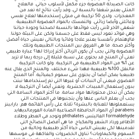
كانت الصيدلة العضوية جزء مكمل لأسلوب حياتي. فالعلاج
المثلي يعتبر شغفا بالنسبة لي، وقد رأيت نتائج له تعد من
المعجزات. ولدي 50 تركيبة في منزلي إستخدمتها لعلاج نفسي
وعائلتي وأيضا زبائني. والتمسك بالمواد العضوية الطبيعية
شغفي الآخر لأنني رأيت فوائدها بالنسبة لصحتنا وجودة حياتنا
وهي فوائد تعود ليس فقط على جسمنا ولكن على البيئة حولنا.
فالإهتمام بأنفسنا يعتبر علاجا وقائيا وبالتالي نعيش حياة أفضل
وأكثر صحة. ما هي الفروق بين المنتجات الطبيعية وتلك
العضوية والتي يجب أن يكون الزبائن أكثر إدراكا لها؟ عبارة طبيعي
تعني أن المنتج قد يحتوي على نسبة قليلة إلى درجة ربما لا تزيد
عن 1% من المواد الطبيعية في التركيبة. ولو كانت التركيبة
فالنقل 100% طبيعية فهذا شيء مختلف. والمنتج الذي يقال عنه
طبيعيا يمكن أيضا أن يحتوي على سموم كيميائية. أما المنتج
العضوي فيعني أن النباتات أو غيرها التي تم إستخدامها نبتت
بدون إستعمال المبيدات الحشرية. وتعني أيضا أن التركيبة لا
يمكن أن تدخل محتوياتها مواد سامة. ما أكثر المواد السامة التي
يجب أن يعلم الناس عنها وأن يتجنبوها في المنتجات التي
يستعملونها للعناية بالبشرة؟ ثلاثة على رأس القائمة هم: بارابينز
parabensـ أي المواد الحافظة الصناعية المادة الفورمالديهايد
formaldehyde الفاليتس phthalates وتوجد في العطر وطلاء
الأظافر ورذاذ الشعر والمكياج. ما هي أفضل النصائح التي
تقدمينها لكي يعيش الناس حياة أكثر طبيعية وخالية من
السموم والكيماويات؟ تناول الخضروات والفاكهة في موسمها