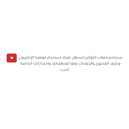
✖
نستخدم ملفات الكوكيز لنسهل عليك استخدام موقعنا الإلكتروني
ونكيف المحتوى والإعلانات وفقا لمتطلباتك واحتياجاتك الخاصة
المزيد
حملوا تطبيق
زهرة الخليج