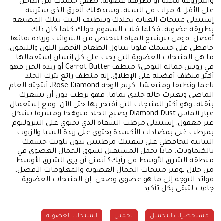
والمزروعة محليا أو بطريقة عضوية. نظفي جسدك من الداخل
على الأقل 4 مرات في السنة، وسيذهلك الفرق الذي سترينه.
إستبدلي منتجات العناية بجلدك وتنظيف البيت بتلك المصنعة
بطريقة عضوية، فكلما قلت السموم حولك كلما كان ذلك
أفضل. قومي بترشيح المياه للتخلص من الشوائب وزيادة نقائها.
حافظي على جسمك قلويا بتناول الطعام الأخضر اللون والليمون.
ما هي المنتجات العضوية التي يجب على كل إنسان إستعمالها
في روتين جماله اليومي؟ منظف Carrot Butter أو زبدة الجزر فهو
أكثر منظف أفضله على الإطلاق. إنه منظف رائع يترك الجلد
ناعما ونظيفا ومنتعشا. كريم الوجه Rose Diamond، أنتجته العام
الماضي وتغيرت حالة جلدي تماما. فهو يرطب دون أن يشعرك
بثقله، وهو أكثر المنتجات التي أفتخر بها حتى الآن. ومع إستعمال
غبار الماس Diamond Dust يصبح الجلد متوهجا ومشرقا بشكل
غير معقول. إستبدلي مرطب الشفاه الذي يحتوي على البتروليوم
بمرطب غني بمضادات الأكسدة يحتوي على زبدة الشيا والزيوت
النباتية لتحافظي على شفتيك مرطبتين بدون تلويث جسمك
بالكيماويات. ماذا يحمل المستقبل لسوق الجمال العضوي في
منطقة الشرق الأوسط في رأيك؟ أتمنى أن يرى الشرق الأوسط
من خلال توفير منتجات الجمال العضوية والمعلومات الأفضل،
فوائد التوجه إلى ما هو عضوي وصحي. إن المنتجات العضوية
جاءت لتبقى بكل تأكيد.
مستحضرات التجميل
تجميل
المنتجات العضوية