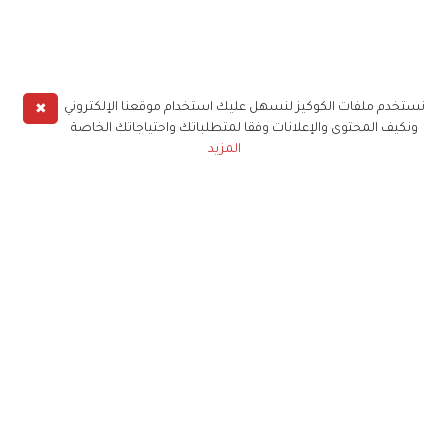
✖
نستخدم ملفات الكوكيز لنسهل عليك استخدام موقعنا الإلكتروني
ونكيف المحتوى والإعلانات وفقا لمتطلباتك واحتياجاتك الخاصة
المزيد
حملوا تطبيق
زهرة الخليج