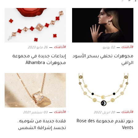
#أناقتك
#أناقتك
02 يونيو
26 مايو 2023
مجوهرات تحتفي بسحر الأسود
إبداعات جديدة في مجموعة
الراقي
مجوهرات Alhambra
#أناقتك
#أناقتك
20 ابريل 2022
03 سبتمبر 2021
ديور تقدم مجموعة Rose des
قلادة جديدة من شوميه..
Vents
تجسد إشراقة الشمس