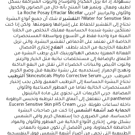
بسهولة، إذ أنه يزيل المكياج والأوساخ والزيوت المتراكمة بشكل
لطيف وفعال. ويتميز هذا المنتج بأنه خال من الصابون والكحول
والألوان والبرابينز. ?جربي La Roche Posay Effaclar Micellar
Water for Sensitive Skin?
التقشير
لا شك أن جميع أنواع البشرة
تحتاج إلى التقشير للحفاظ على إشراقها ونعومتها. ولكن إذا كنت
تمتلكين بشرة شديدة الحساسية فعليك التخلص من الخلايا
الميتة مرة واحدة فقط في الأسبوع وبواسطة المستحضرات
الخاصة التي تعتمد على الأحماض لتقشير البشرة، والتي تزيل
الطبقة الخارجية من الجلد بلطف.
العلاج
إختاري الأمصال
الفعالة المعززة بحمض الهيالورينيك الذي يرطب البشرة من
الأعماق بالإضافة إلى مستخلصات نباتية مثل الخيار والزعتر
والتوت الأبيض والنباتات الخضراء التي تقلل من البقع الداكنة
وتهدئ الإحمرار. إستخدميه على بشرة نظيفة قبل وضع الكريم
المرطب. جربي Skinceuticals Phyto Corrective Serum
الترطيب
تحتاج البشرة الحساسة إلى الترطيب العميق ولكن يجب إختيار
المستحضرات الخالية تماما من العطور الصناعية والألوان
المضافة. جربي الكريمات التي تحتوي على مادة البانثينول
panthenol التي تتغلغل إلى أعماق الجلد لترطبه وتحبس الرطوبة
داخله لساعات طويلة. جربي Eucerin Sensitive Skin pH5 Cream.
الحماية ضد أشعة الشمس
إذا كنت من صاحبات البشرة
الحساسة، فمن الضروري جدا إستعمال كريم واقي الشمس
بشكل يومي. إختاري الأنواع الخالية من العطور والألوان والمواد
الحافظة الكيماوية، ومن الأفضل أن تكون معززة بالمعادن
الطبيعية التي تحمي من أضرار أشعة الشمس فوق البنفسجية