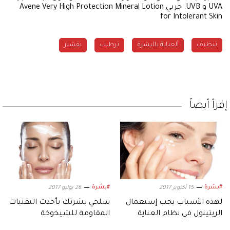
UVA و UVB. جربي Avene Very High Protection Mineral Lotion
for Intolerant Skin
تنظيف
ألعناية بالبشرة
ترطيب
تقشير
إقرأ أيضاً
#بشرة
#بشرة
15 أكتوبر 2017
26 يوليو 2017
لهذه الأسباب يجب إستعمال
سلحي بشرتك بأحدث التقنيات
الريتينول في نظام العناية
المقاومة للشيخوخة
ببشرتك