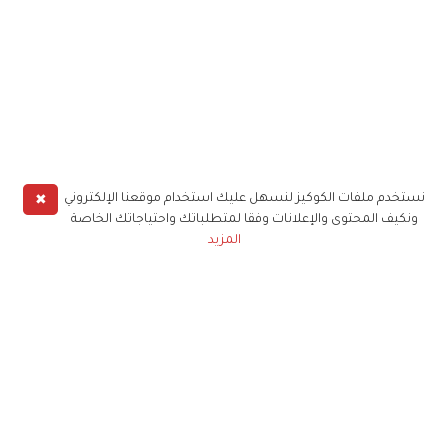
✖
نستخدم ملفات الكوكيز لنسهل عليك استخدام موقعنا الإلكتروني
ونكيف المحتوى والإعلانات وفقا لمتطلباتك واحتياجاتك الخاصة
المزيد
حملوا تطبيق
زهرة الخليج