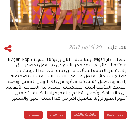
لاما عزت
20 أكتوبر 2017
احتفلت دار Bvlgari بمناسبة اطلاق بوتيكها المؤقت Bvlgari Pop
Up Corn الكائن في بهو ممر الأزياء في دبي مول بحضور أنيق
ولافت من النجمة المتألقة نادين نجيم. يأخذ هذا البوتيك جو
وطابع سينمائي مذهل من وحي الستينات بلمسات تصميمية
راقية وتفاصيل كلاسيكية متأثرة من ذلك الزمان الجميل. ويضم
البوتيك المؤقت أحدث التشكيلات المميزة من الحقائب الأيقونية،
الى جانب افخر وأجمل الأطقم والمجوهرات الخلابة . تصفحي
ألبوم الصور لرؤية تفاصيل اكثر من هذا الحدث الأنيق والمتميز.
ماركات عالمية
دبي مول
بفلغاري