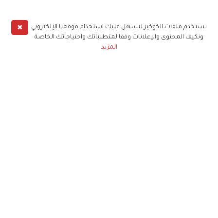
✖
نستخدم ملفات الكوكيز لنسهل عليك استخدام موقعنا الإلكتروني
ونكيف المحتوى والإعلانات وفقا لمتطلباتك واحتياجاتك الخاصة
المزيد
حملوا تطبيق
زهرة الخليج
الاشتراك للحصول على ملخص أسبوعي على بريدك
الإلكتروني