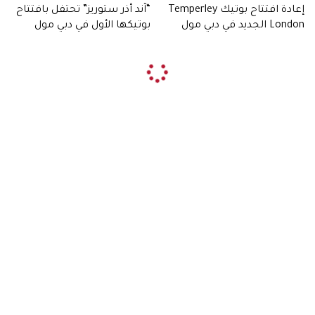
إعادة افتتاح بوتيك Temperley
“آند أذر ستوريز” تحتفل بافتتاح
London الجديد في دبي مول
بوتيكها الأول في دبي مول