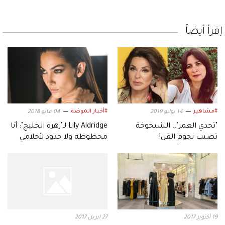
إقرأ أيضاً
#مشاهير
#أخبار الموضة
14 يوليو 2019
04 مايو 2018
"تحدي العمر".. الشيخوخة
Lily Aldridge لـ"زهرة الخليج": أنا
تصيب نجوم الفن!
محظوظة ولا حدود لأحلامي
19 أكتوبر 2017
27 ابريل 2017