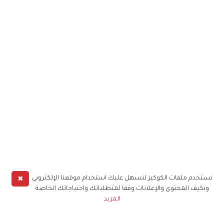
✖
نستخدم ملفات الكوكيز لنسهل عليك استخدام موقعنا الإلكتروني
ونكيف المحتوى والإعلانات وفقا لمتطلباتك واحتياجاتك الخاصة
المزيد