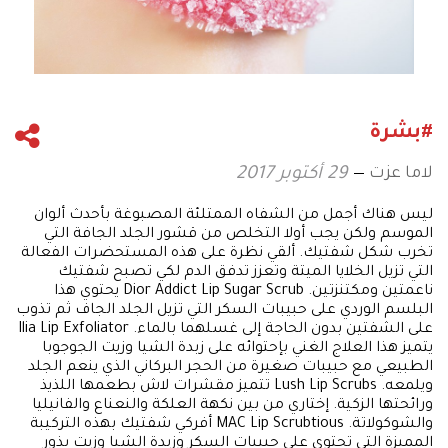
#بشرة
لاما عزت
29 أكتوبر 2017
ليس هناك أجمل من الشفاه الممتلئة المصبوغة بأحدث ألوان
الموسم ولكن يجب أولا التخلص من قشور الجلد الجافة التي
تخرب شكل شفتيك. ألقي نظرة على هذه المستحضرات الفعالة
التي تزيل الخلايا الميتة وتعزز تدفق الدم لكي تصبح شفتيك
ناعمتين ومكتنزتين. Dior Addict Lip Sugar Scrub يحتوي هذا
البلسم الوردي على حبيبات السكر التي تزيل الجلد الجاف ثم تذوب
على الشفتين بدون الحاجة إلى غسلهما بالماء. Ilia Lip Exfoliator
يتميز هذا العلاج الغني بإحتوائه على زبدة الشيا وزيت الجوجوبا
الطبيعي مع حبيبات صغيرة من الحجر البركاني الذي ينعم الجلد
ويلمعه. Lush Lip Scrubs تتميز مقشرات لاش بطعمها اللذيذ
ورائحتها الزكية. إختاري من بين نكهة العلكة والنعناع والفانيليا
والشوكولاتة. MAC Lip Scrubtious أفركي شفتيك بهذه التركيبة
المميزة التي تحتوي على حبيبات السكر وزبدة الشيا وزيت بذور