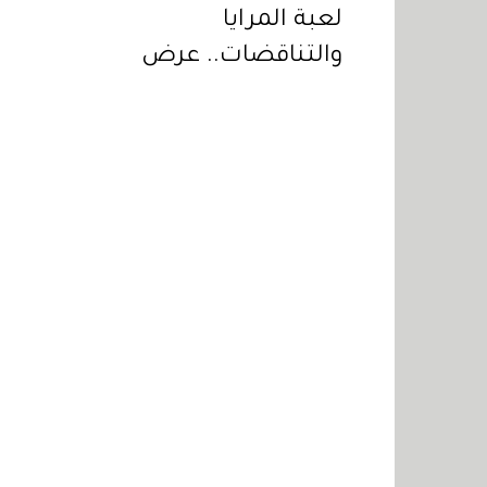
لعبة المرايا
والتناقضات.. عرض
استثنائي من «فيكتور
آند رولف»