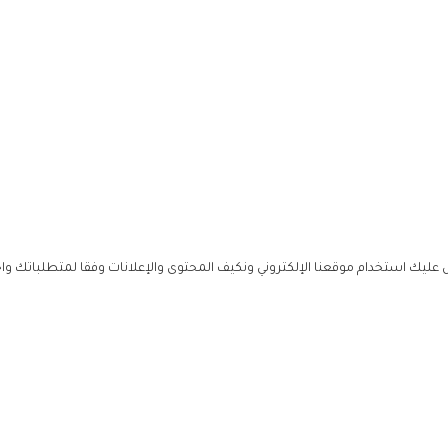
ليك استخدام موقعنا الإلكتروني ونكيف المحتوى والإعلانات وفقا لمتطلباتك وا
حملوا ت
ص
زهرة ال