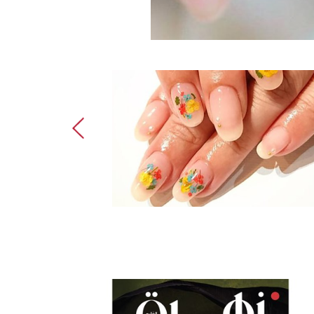
زيني أظافرك بأ