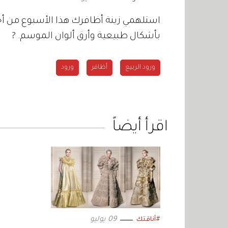
استلهمي زينة أظافرك هذا الأسبوع من أجم
بأشكال طبيعية وأرق ألوان الموسم.
?
ورود الربيع
أظافر
ورود
اقرأ أيضاً
09 يوليو
#أناقتك