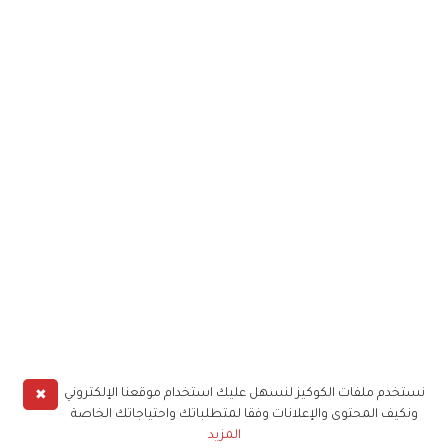
✖
نستخدم ملفات الكوكيز لنسهل عليك استخدام موقعنا الإلكتروني
ونكيف المحتوى والإعلانات وفقا لمتطلباتك واحتياجاتك الخاصة
المزيد