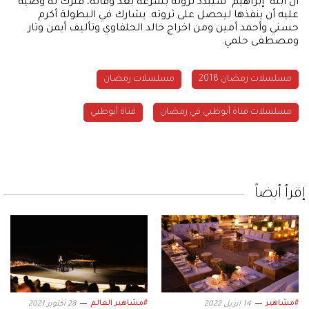
أن ابنه "إبراهيم" سيبدد ثروته بسرعة بعد وفاته، فترك له وصية
عليه أن ينفذها ليحصل على ثروته. يشارك في البطولة أكرم
حسني وأحمد أمين ومن اخراج خالد الحلفاوي وتأليف أيمن وتار
ومصطفى حلمي.
مسلسلات رمضان 2018
مسلسلات رمضان
مسلسلات قناة أبوظبي في رمضان
قناة أبوظبي
إقرأ أيضاً
#مشاهير
#مشاهير العالم
14 ابريل 2022
28 أكتوبر 2021