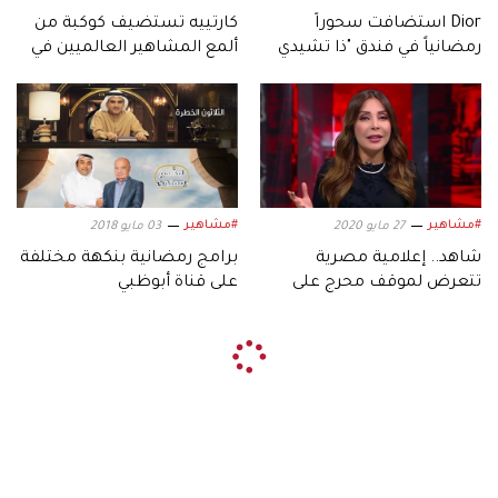
Dior استضافت سحوراً
كارتييه تستضيف كوكبة من
رمضانياً في فندق "ذا تشيدي
ألمع المشاهير العالميين في
البيت" الشارقة
صحراء دبي
#مشاهير
#مشاهير
27 مايو 2020
03 مايو 2018
شاهد.. إعلامية مصرية
برامج رمضانية بنكهة مختلفة
تتعرض لموقف محرج على
على قناة أبوظبي
الهواء