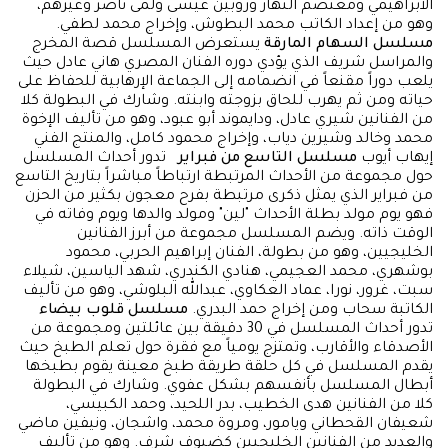
الابراهيمي ومعتصم النهار وروبين عيسى ولمى ناصر وغيرهم،
وهو من إعداد الكاتب محمد البطوش، وإخراج محمد لطفي.
مسلسل السهام المارقة
يستعرض المسلسل قصة المخرج
والمراسل شريف الذي يؤدي دوره الفنان المصري هاني عادل حيث
يلعب دوراً مقنعاً في انضمامه إلى الجماعة الإرهابية للحفاظ على
حياته ومن ثم يهرب للحاق بزوجته وابنته. وشارك في البطولة كلا
من الفنانين شيري عادل، ودايموند أبو عبود، وهو من تأليف الإخوة
محمد وخالد وشيرين دياب، وإخراج محمود كامل، والمنتج الفني
إيهاب أيوب
مسلسل التاسع من فبراير
تدور أحداث المسلسل
حول مجموعة من الأحداث المرتبطة ارتباطاً مباشراً بتاريخ التاسع
من فبراير الذي يمثل ذكرى مرتبطة بفرح معجون بكثير من الحزن
فهو يوم مولد بطلة الأحداث "لين" ومولد والدها ويوم وفاته في
الوقت ذاته. ويضم المسلسل مجموعة من أبرز الفنانين
الخليجيين، وهو من بطولة، الفنان إبراهيم الحربي، محمود
بوشهري، محمد العجيمي، هنادي الكندري، شهد الياسين، شيلاء
سبت، غرور، نورا، عماد العكاوي، عبدالله البلوشي، وهو من تأليف
الكاتبة سحاب ومن إخراج حمد البدري.
مسلسل قلوب بيضاء
تدور أحداث المسلسل في 30 دقيقة بين عائلتين ومجموعة من
الأصدقاء والأقارب، وتمتزج يومياً مع فقرة حول تعلم الطبخ حيث
يقدم المسلسل في كل حلقة طريقة طبخ معينة يقوم بطبخها
أبطال المسلسل بأنفسهم بشكل عفوي. وشارك في البطولة
كلا من الفنانين هدى الخطيب، بدر اللحيد، وحمد الكبيسي،
شعيفان القحطاني ويامور، ومروة محمد، واشجان، ونيفين ماضي
والعديد من الفنانين الخليجيين كضيوف شرف. وهو من تأليف