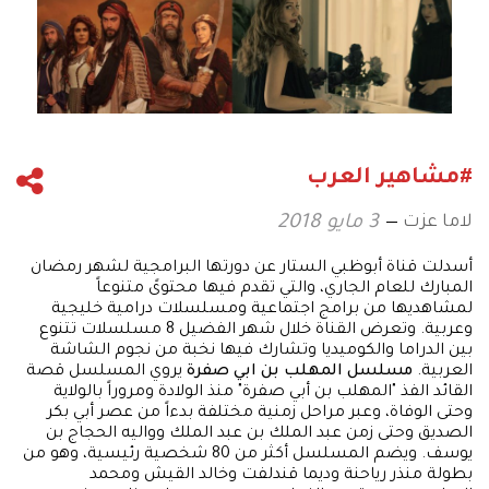
#مشاهير العرب
لاما عزت
3 مايو 2018
أسدلت قناة أبوظبي الستار عن دورتها البرامجية لشهر رمضان
المبارك للعام الجاري، والتي تقدم فيها محتوىً متنوعاً
لمشاهديها من برامج اجتماعية ومسلسلات درامية خليجية
وعربية. وتعرض القناة خلال شهر الفضيل 8 مسلسلات تتنوع
بين الدراما والكوميديا وتشارك فيها نخبة من نجوم الشاشة
العربية.
مسلسل المهلب بن ابي صفرة
يروي المسلسل قصة
القائد الفذ "المهلب بن أبي صفرة" منذ الولادة ومروراً بالولاية
وحتى الوفاة، وعبر مراحل زمنية مختلفة بدءاً من عصر أبي بكر
الصديق وحتى زمن عبد الملك بن عبد الملك وواليه الحجاج بن
يوسف. ويضم المسلسل أكثر من 80 شخصية رئيسية، وهو من
بطولة منذر رياحنة وديما قندلفت وخالد القيش ومحمد