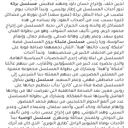
لجين خلف، وإخراج حسان داود ومهند قطيش.
مسلسل بركة
تدور أحداث المسلسل في إطار بوليسي، وتبدأ الأحداث بيوم
عصيب في حياة البطل بركة (عمرو سعد) الذي يتورط في مشاكل
كثيرة بسبب عدد من أصحاب النفوذ، ولا يسانده في هذه
المشاكل إلا والدته وبنت الجيران التي تحبه. المسلسل من إخراج
محمود كريم، ومن تأليف محمد الشواف، وهو من بطولة الفنان
عمرو سعد، وعمر زهران، وهالة صدقي، وإسلام جمال، وإنعام
سالوسة، ورنا رئيس.
مسلسل مليكة
يروي المسلسل قصة
"مليكة "وبنت خالتها "هبة"، اللتان تجمعهما صداقة قوية على
الرغم من الاختلاف الكبير في شخصيتهما. وتبدأ أحداث
المسلسل في ليلة زفاف إحدى الشخصيات السياسية الهامة،
والذي يحضره عدد كبير من المسؤولين والأقارب، من بينهم عائلتا
"مليكة" و"هبة". ويشارك في بطولة المسلسل مجموعة متميزة
من الممثلين المصريين، من بينهم الممثلة دينا الشربيني، إلى
جانب مصطفى فهمي، وعمر السعيد.
مسلسل روتين
يتناول
المسلسل قصة فتاة تدعى "كادي" بدأت بتنظيم حياتها على
روتين معين بعد الصدمة العاطفية التي تعرضت لها من زواجها
الفاشل وأسرتها شبه المفككة. ويشارك في بطولة المسلسل
عدد من ألمع النجوم الخليجيين من بينهم محمد المنصور،
وإلهام فضالة، وخالد أمين، وأحمد سلمان، وشيماء العلي، وغدير
السبتي، وهند البلوشي، وهو من إخراج عيسى ذياب، ومن تأليف
على الدوحان، وللمنتج عبدالله بوشهري.
مسلسل الوصية
تبدأ
الأحداث بوفاة المليونير الراحل "طارق النويري" الذي كان قد أدرك