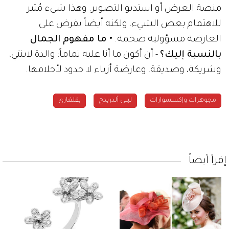
منصة العرض أو استديو التصوير. وهذا شيء مُثير
للاهتمام بعض الشيء، ولكنه أيضاً يفرض على
العارضة مسؤولية ضخمة.
• ما مفهوم الجمال
بالنسبة إليك؟
- أن أكون ما أنا عليه تماماً: والدة لابنتي،
وشريكة، وصديقة، وعارضة أزياء لا حدود لأحلامها.
مجوهرات وإكسسوارات
ليلي ألدريدج
بفلغاري
إقرأ أيضاً