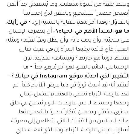
وسط حلقة من نسوة مذهلات، وما يُسعدني جداً أنهن
أصبحن مصدراً للتشجيع ويخلقن لديّ إحساساً
بالتفاؤل؛ وهذا أمر مهم للغاية بالنسبة إليّ.
• في رأيك،
ما هو المبدأ الأهم في الحياة؟
- أن يتصرف الإنسان
على سجيّته، وأن يحب ذاته، وأن يظل وفيّاً لقيَمه ومثله
العليا. فأي فائدة تجنيها المرأة إن هي بقيت تقارن
نفسها دوماً مع جارتها؟ وببساطة شديدة، فإن
الإحساس الدائم بالقلق لهو أمر مُرهق جداً.
• ما
التغيير الذي أحدثه موقع Instagram في حياتك؟
-
أعتقد أنه قد أحدث ثورة في دنيا عرض الأزياء كلياً. لم
تعد عارضة الأزياء تحظى بالاهتمام بفضل جمال
وجهها وجسدها لا غير. عارضات اليوم يُبدعن في خلق
محتوى حقيقي ويحملن أفكاراً جديرة بالتعبير عنها.
هناك الملايين من الفتيات اللائي يتطلعن إلى معرفة
أسلوب عيش عارضة الأزياء، وما الذي تفعله خارج