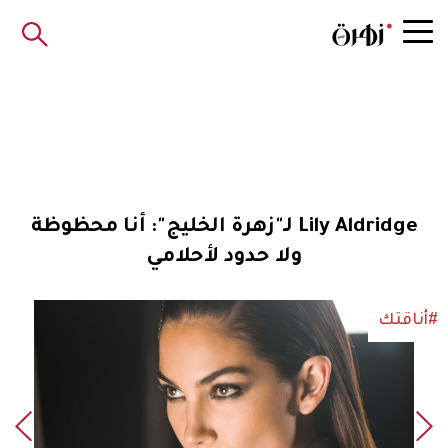
Lily Aldridge لـ"زهرة الخليج": أنا محظوظة
ولا حدود لأحلامي
#أناقتك