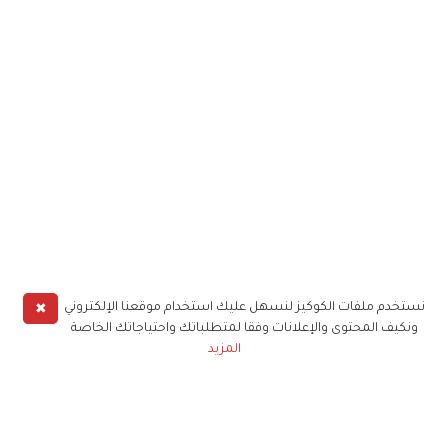
✖
نستخدم ملفات الكوكيز لنسهل عليك استخدام موقعنا الإلكتروني
ونكيف المحتوى والإعلانات وفقا لمتطلباتك واحتياجاتك الخاصة
المزيد