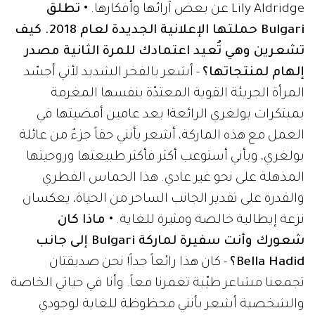
Lily Aldridge عن بعض آرائها وأفكارها.
• تطلق
Bulgari حملتها الإعلانية الجديدة لعام 2018. كيف
تشعرين وهي تُعيد اعتمادك للمرة الثانية مصدر
إلهام لمنتجاتها؟
- أشعر بالفخر الشديد لأني أجسّد
المرأة الجريئة القوية المعتدّة بنفسها المغرمة
بمبتكرات بولغري الرائعة! بعد عامين أمضيتها في
العمل مع هذه الماركة، أشعر بأنني حقاً جزءٌ من عائلة
بولغري، وبأني أستوعب أكثر فأكثر طبيعتها وروحيتها
المذهلة على نحو غير عادي. هذا الحماس الفطري
والقدرة على تقدير الجانب الساحر من الحياة، يعكسان
نزعة إيطالية خالصة ومثيرة للغاية.
• ماذا كان
شعورك وأنت سفيرة لماركة Bulgari إلى جانب
Bella Hadid؟
- كان هذا رائعاً جداً! نحن صديقتان
تجمعنا مشاعر طيّبة تغمرنا معاً. وأنا في حياتي الخاصة
والشخصية أشعر بأنني محظوظة للغاية لوجودي