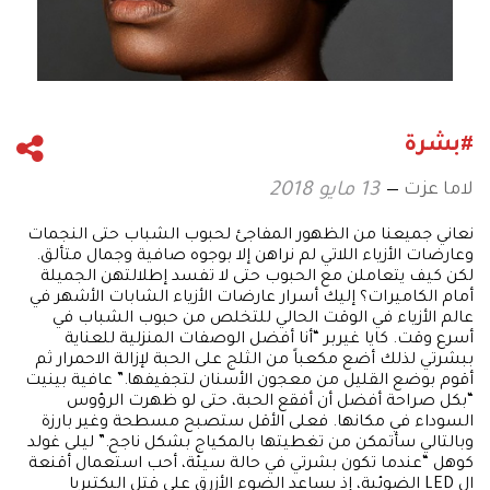
#بشرة
لاما عزت
13 مايو 2018
نعاني جميعنا من الظهور المفاجئ لحبوب الشباب حتى النجمات
وعارضات الأزياء اللاتي لم نراهن إلا بوجوه صافية وجمال متألق.
لكن كيف يتعاملن مع الحبوب حتى لا تفسد إطلالتهن الجميلة
أمام الكاميرات؟ إليك أسرار عارضات الأزياء الشابات الأشهر في
عالم الأزياء في الوقت الحالي للتخلص من حبوب الشباب في
أسرع وقت. كايا غيربر “أنا أفضل الوصفات المنزلية للعناية
ببشرتي لذلك أضع مكعباً من الثلج على الحبة لإزالة الاحمرار ثم
أقوم بوضع القليل من معجون الأسنان لتجفيفها.” عافية بينيت
“بكل صراحة أفضل أن أفقع الحبة، حتى لو ظهرت الرؤوس
السوداء في مكانها. فعلى الأقل ستصبح مسطحة وغير بارزة
وبالتالي سأتمكن من تغطيتها بالمكياج بشكل ناجح.” ليلى غولد
كوهل “عندما تكون بشرتي في حالة سيئة، أحب استعمال أقنعة
ال LED الضوئية، إذ يساعد الضوء الأزرق على قتل البكتيريا