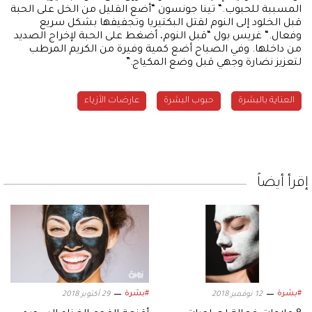
المسببة للحبوب.“ تينا جونسون “أضع القليل من الخل على الحبة
قبل الخلود إلى النوم لقتل البكتيريا وتجفيفها بشكل سريع
وفعال.“ غريس بول “قبل النوم، أضغط على الحبة لإخراج الصديد
من داخلها. وفي الصباح أضع كمية وفيرة من الكريم المرطب
لتعزيز نضارة وجهي قبل وضع المكياج.”
العناية بالبشرة
حبوب البشرة
عارضات الأزياء
إقرأ أيضاً
#بشرة
#بشرة
12 نوفمبر 2018
29 أكتوبر 2018