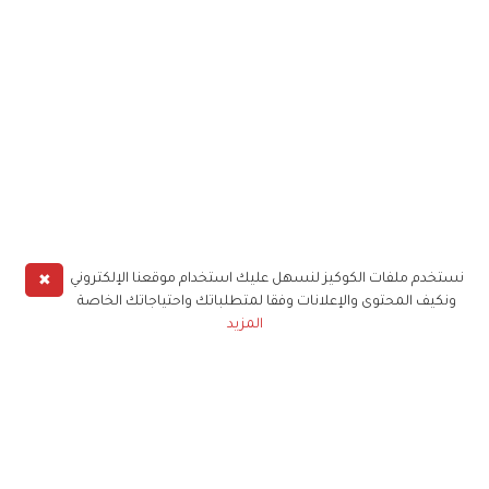
✖
نستخدم ملفات الكوكيز لنسهل عليك استخدام موقعنا الإلكتروني
ونكيف المحتوى والإعلانات وفقا لمتطلباتك واحتياجاتك الخاصة
المزيد
حملوا تطبيق
زهرة الخليج