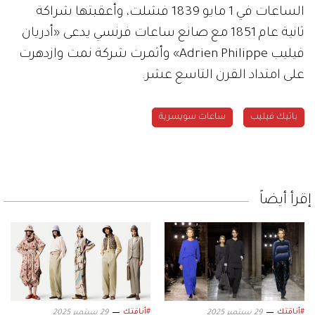
الساعات في 1 مايو 1839 فشلت، وأعقبتها شراكة
ثانية عام 1851 مع صانع ساعات فرنسي يدعى «أدريان
فيليب Adrien Philippe» وأثمرت شركة نمت وازدهرت
على امتداد القرن التاسع عشر.
باتيك فيليب
ساعات سويسرية
إقرأ أيضاً
#أناقتك
#أناقتك
29 سبتمبر 2025
29 سبتمبر 2025