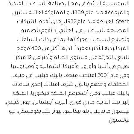
السويسرية الرائدة في مجال صناعة الساعات الفاخرة
والمرموقة منذ عام 1839، والمملوكة لعائلة ستيرن
Stern العريقة منذ عام 1932، إحدى أقدم الشركات
المصنعة للساعات في العالم، إذ تقوم بتصميم
وتصنيع الساعات وحركاتها، بما في ذلك الساعات
الميكانيكية الأكثر تعقيداً. لديها أكثر من 400 موقع
للبيع بالتجزئة على مستوى العالم وأكثر من 12 مركز
توزيع في آسيا وأوروبا وأميركا الشمالية وأوقيانوسيا،
وفي عام 2001 افتتحت متحف باتيك فيليب في جنيف.
العظماء وحدهم ينالون شرف امتلاك إحدى ساعات
باتيك فيليب ومن أشهرهم: الملكة فيكتوريا، الملكة
إليزابيث الثانية، ماري كوري، ألبرت أينشتاين، جون كنيدي،
نيلسون مانديلا، بابلو بيكاسو، بيوتر تشايكوفسكي، ليو
تولستوي.