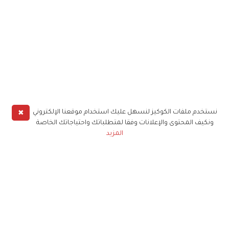
✖
نستخدم ملفات الكوكيز لنسهل عليك استخدام موقعنا الإلكتروني
ونكيف المحتوى والإعلانات وفقا لمتطلباتك واحتياجاتك الخاصة
المزيد
حملوا تطبيق
زهرة الخليج