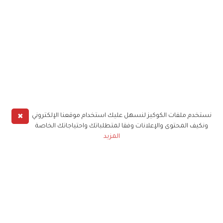
✖
نستخدم ملفات الكوكيز لنسهل عليك استخدام موقعنا الإلكتروني
ونكيف المحتوى والإعلانات وفقا لمتطلباتك واحتياجاتك الخاصة
المزيد
حملوا تطبيق
زهرة الخليج