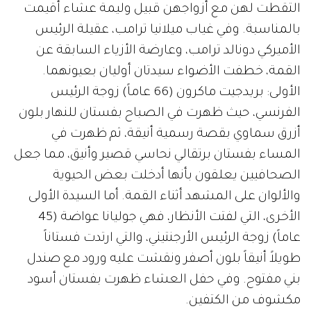
التقطت لهن مع أزواجهن قبيل وليمة عشاء أقيمت
بالمناسبة. وفي غياب ميلانيا ترامب، عقيلة الرئيس
الأميركي دونالد ترامب، وعارضة الأزياء السابقة عن
القمة، خطفت الأضواء سيدتان أوليان بعيونهما.
الأولى: بريدجيت ماكرون (66 عاماً) زوجة الرئيس
الفرنسي، حيث ظهرت في الصباح بفستان للنهار بلون
أزرق سماوي بقصة رسمية أنيقة، ثم ظهرت في
المساء بفستان برتقالي نحاسي قصير وأنيق، مما جعل
الصحافيين يعلقون بأنها أدخلت بعض الحيوية
والألوان على المشهد أثناء القمة. أما السيدة الأولى
الأخرى، التي لفتت الأنظار، فهي جوليانا عواضة (45
عاماً) زوجة الرئيس الأرجنتيني، والتي ارتدت فستاناً
طويلاً أنيقاً بلون أصفر ونقشت عليه ورود مع صندل
بني مفتوح. وفي حفل العشاء ظهرت بفستان أسود
مكشوف من الكتفين.