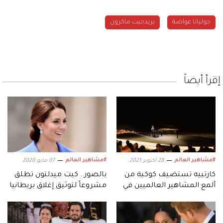
جوليانا عواضة
بريدجيت ماكرون
إقرأ أيضاً
#مشاهير العالم
#مشاهير العالم
28 أكتوبر 2021
07 مايو 2020
كارتييه تستضيف كوكبة من
بالصور.. كيت ميدلتون تطلق
ألمع المشاهير العالميين في
مشروعاً لتوثيق إغلاق بريطانيا
صحراء دبي