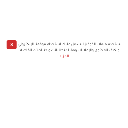
✖
نستخدم ملفات الكوكيز لنسهل عليك استخدام موقعنا الإلكتروني
ونكيف المحتوى والإعلانات وفقا لمتطلباتك واحتياجاتك الخاصة
المزيد
حملوا تطبيق
زهرة الخليج