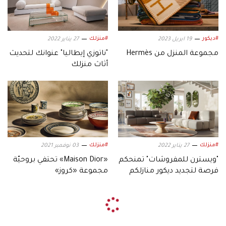
#ديكور
#منزلك
19 ابريل 2023
27 يناير 2022
مجموعة المنزل من Hermès
"ناتوزي إيطاليا" عنوانك لتحديث
أثاث منزلك
#منزلك
#منزلك
27 يناير 2022
03 نوفمبر 2021
"ويسترن للمفروشات" تمنحكم
«Maison Dior» تحتفي بروحيّة
فرصة لتجديد ديكور منازلكم
مجموعة «كروز»