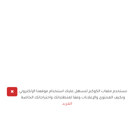
✖
نستخدم ملفات الكوكيز لنسهل عليك استخدام موقعنا الإلكتروني
ونكيف المحتوى والإعلانات وفقا لمتطلباتك واحتياجاتك الخاصة
المزيد