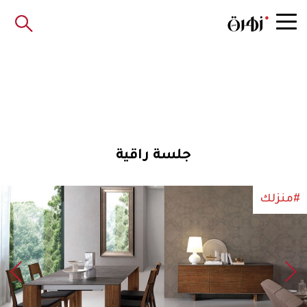
جلسة راقية
#منزلك