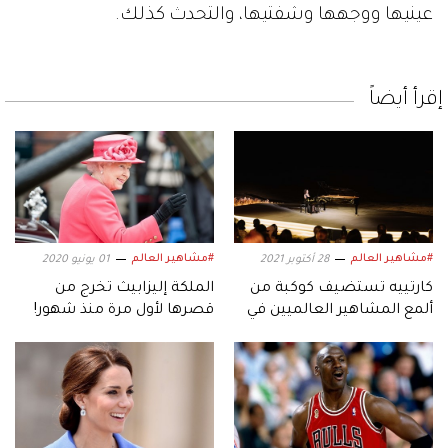
عينيها ووجهها وشفتيها، والتحدث كذلك.
إقرأ أيضاً
#مشاهير العالم
#مشاهير العالم
28 أكتوبر 2021
01 يونيو 2020
كارتييه تستضيف كوكبة من
الملكة إليزابيث تخرج من
ألمع المشاهير العالميين في
قصرها لأول مرة منذ شهور!
صحراء دبي