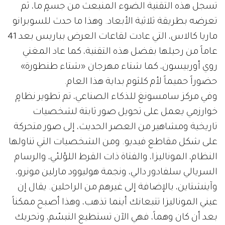
تسجل هذه التقنية الضوء المنبعث من جسمٍ ما، ثم
تعرضه بطريقة ثلاثية الأبعاد. وهذا ما حدث للسوبرانو
ماريا كالاس، التي عادت لقاعات العرض بباريس بعد 41
عاماً من رحيلها بفضل هذه التقنية، كما عاد المغني
روي أوربيسون، كما شتاء مهرجان «شتاء طنطورة»
حضوراً حميماً لأم كلثوم بداية هذا العام.
وفي مركز سامسونغ للذكاء الصناعي، تم تطوير نظامٍ
خوارزمي يعمل على تحويل صور ثابتة لشخصيات
تاريخية ومشاهير من العصر الحديث، إلى صور متحركة
على شكل مقاطع فيديو. ومن الشخصيات التي تناولها
النظام، الموناليزا، والفتاة ذات القرط اللؤلئي، والرسام
السريالي سلفادور دالي، ونجمة هوليوود مارلين مونرو،
وآينشتاين، بالإضافة إلى غيرهم من الراحلين. يقال إن
عيني الموناليزا تتبعانك أينما تذهب، وهذا أصبح ممكناً
بعد أن كان وهماً، فهي الآن تستطيع التبسّم، وتحريك