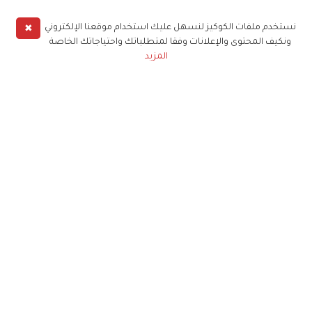
✖
نستخدم ملفات الكوكيز لنسهل عليك استخدام موقعنا الإلكتروني
ونكيف المحتوى والإعلانات وفقا لمتطلباتك واحتياجاتك الخاصة
المزيد
حملوا تطبيق
زهرة الخليج
الاشتراك للحصول على ملخص أسبوعي على بريدك
الإلكتروني