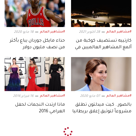
#مشاهير العالم
#مشاهير العالم
28 أكتوبر 2021
18 مايو 2020
كارتييه تستضيف كوكبة من
حذاء مايكل جوردان يباع بأكثر
ألمع المشاهير العالميين في
من نصف مليون دولار
صحراء دبي
#مشاهير العالم
#مشاهير العالم
07 مايو 2020
16 فبراير 2016
بالصور.. كيت ميدلتون تطلق
ماذا ارتدت النجمات لحفل
مشروعاً لتوثيق إغلاق بريطانيا
الغرامي 2016