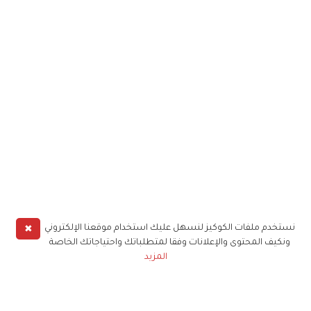
✖
نستخدم ملفات الكوكيز لنسهل عليك استخدام موقعنا الإلكتروني
ونكيف المحتوى والإعلانات وفقا لمتطلباتك واحتياجاتك الخاصة
المزيد