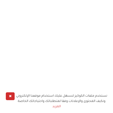
✖
نستخدم ملفات الكوكيز لنسهل عليك استخدام موقعنا الإلكتروني
ونكيف المحتوى والإعلانات وفقا لمتطلباتك واحتياجاتك الخاصة
المزيد