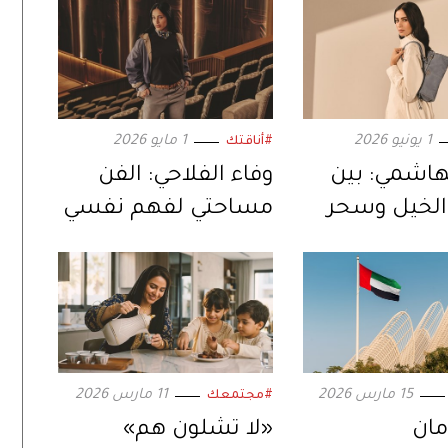
1 يونيو 2026
1 مايو 2026
#أناقتك
هاشمي: بين
وفاء الفلاحي: الفن
لخيل وسحر
مساحتي لفهم نفسي
15 مارس 2026
11 مارس 2026
#مجتمعك
مان
«لا تشلون هم»