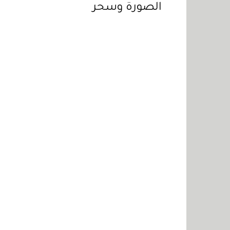
الصورة وسحر
"شوميه"