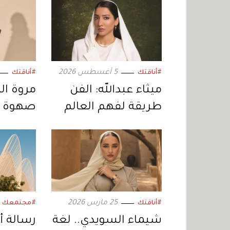
5 أغسطس 2026
#أناقتك
#أناقتك
ميثاء عبدالله: الفن
مروة ال
طريقة لفهم العالم
صهوة ا
«برادا»
25 مارس 2026
#أناقتك
#مجتمعك
شيماء السويدي.. لغة
رسالة أ