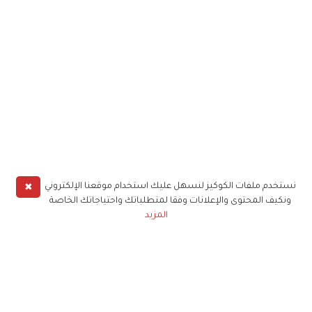
✖
نستخدم ملفات الكوكيز لنسهل عليك استخدام موقعنا الإلكتروني
ونكيف المحتوى والإعلانات وفقا لمتطلباتك واحتياجاتك الخاصة
المزيد
حملوا تطبيق
زهرة الخليج