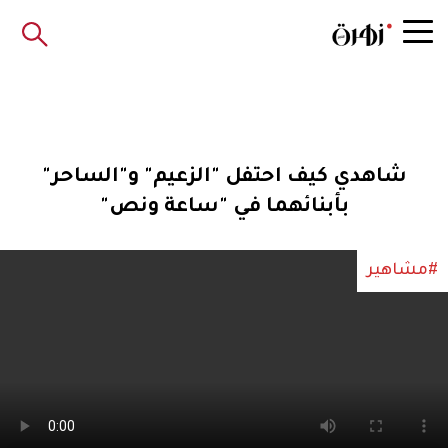
شاهدي كيف احتفل "الزعيم" و"الساحر"
بأبنائهما في "ساعة ونص"
#مشاهير