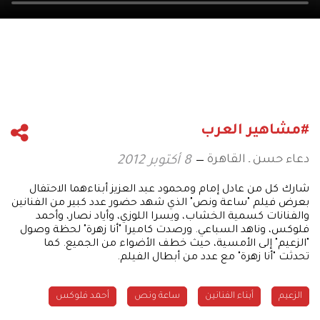
#مشاهير العرب
دعاء حسن ـ القاهرة
8 أكتوبر 2012
شارك كل من عادل إمام ومحمود عبد العزيز أبناءهما الاحتفال
بعرض فيلم "ساعة ونص" الذي شهد حضور عدد كبير من الفنانين
والفنانات كسمية الخشاب، ويسرا اللوزي، وأياد نصار، وأحمد
فلوكس، وناهد السباعي. ورصدت كاميرا "أنا زهرة" لحظة وصول
"الزعيم" إلى الأمسية، حيث خطف الأضواء من الجميع. كما
تحدثت "أنا زهرة" مع عدد من أبطال الفيلم.
الزعيم
أبناء الفنانين
ساعة ونص
أحمد فلوكس