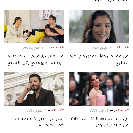
عشرة على عشرة
#أناقتك
#مشاهير
17 يوليو 2021
23 فبراير 2021
مي عمر في حوار عفوي مع زهرة
وسام بريدي وريم السعيدي في
الخليج
دردشة عفوية مع زهرة الخليج
#مشاهير
#أناقتك
13 يناير 2021
1 أكتوبر 2020
في عيد ميلادها الـ41.. محطات
زهير مراد: بيروت قصة حب
في حياة درة زروق
«مابتخلص»