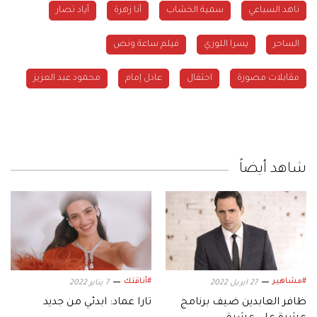
ناهد السباعي
سمية الخشاب
أنا زهرة
أياد نصار
الساحر
يسرا اللوزي
فيلم ساعة ونص
مقابلات مصورة
احتفال
عادل إمام
محمود عبد العزيز
شاهد أيضاً
#مشاهير
#أناقتك
27 ابريل 2022
7 يناير 2022
ظافر العابدين ضيف برنامج
تارا عماد: ابدئي من جديد