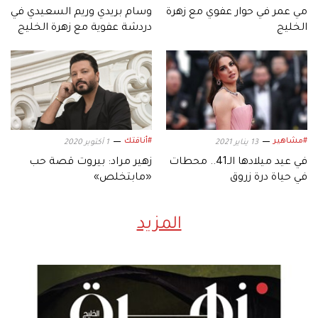
مي عمر في حوار عفوي مع زهرة
وسام بريدي وريم السعيدي في
الخليج
دردشة عفوية مع زهرة الخليج
#مشاهير
#أناقتك
13 يناير 2021
1 أكتوبر 2020
في عيد ميلادها الـ41.. محطات
زهير مراد: بيروت قصة حب
في حياة درة زروق
«مابتخلص»
المزيد