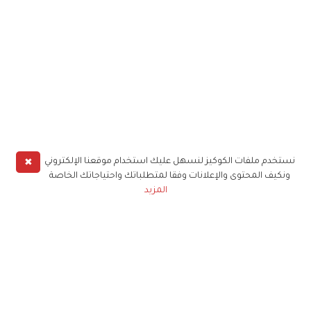
✖
نستخدم ملفات الكوكيز لنسهل عليك استخدام موقعنا الإلكتروني
ونكيف المحتوى والإعلانات وفقا لمتطلباتك واحتياجاتك الخاصة
المزيد
حملوا تطبيق
زهرة الخليج