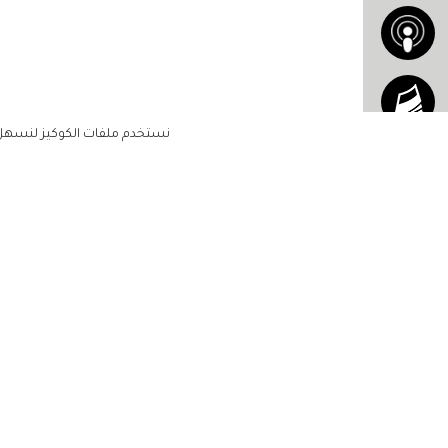
نستخدم ملفات الكوكيز لنسهل ع
الاشتراك للحصول على ملخ
أسبوعي على بريدك الإلكتروني
الرئيسية
مشاهير
أناقتك
لن تتم مشاركة بياناتكم الشخصية مع أ
جمالك
طرف ثالث
مجتمعك