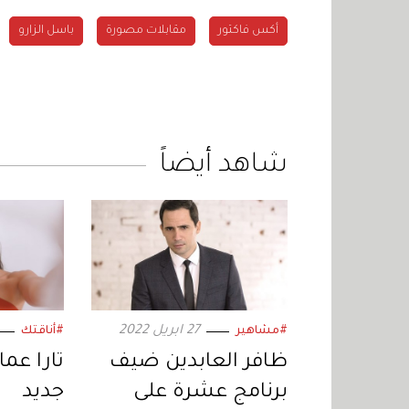
أكس فاكتور
مقابلات مصورة
باسل الزارو
شاهد أيضاً
27 ابريل 2022
#مشاهير
#أناقتك
ظافر العابدين ضيف
تارا عما
برنامج عشرة على
جديد