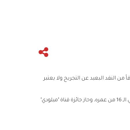
 من النقد البعيد عن التجريح ولا يعتبر
باسل يبلغ 26 عاماً، تخرّج في الجامعة (قسم تسويق وإدارة أعمال) وعمل كمقدم برامج منذ أن كان في الـ 16 من عمره، وحاز جائزة قناة "ميلودي"