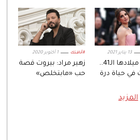
13 يناير 2021
1 أكتوبر 2020
#أناقتك
في عيد ميلادها الـ41..
زهير مراد: بيروت قصة
في حياة درة
حب «مابتخلص»
المزيد