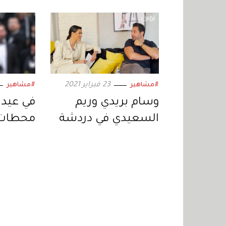
عشرة
23 فبراير 2021
#مشاهير
#مشاهير
وسام بريدي وريم
السعيدي في دردشة
محطات 
عفوية مع زهرة الخليج
زروق