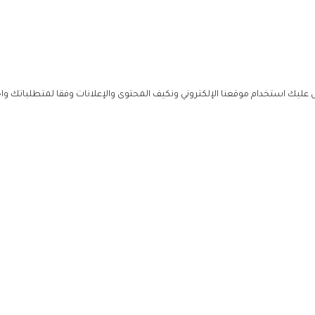
ليك استخدام موقعنا الإلكتروني ونكيف المحتوى والإعلانات وفقا لمتطلباتك وا
حملوا ت
ص
زهرة ال
ي