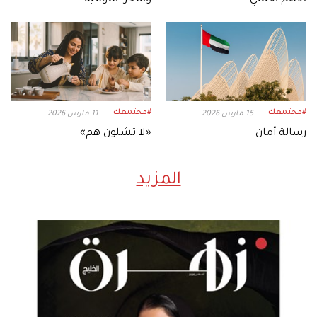
لفهم نفسي
وسحر "شوميه"
#مجتمعك
#مجتمعك
15 مارس 2026
11 مارس 2026
رسالة أمان
«لا تشلون هم»
المزيد