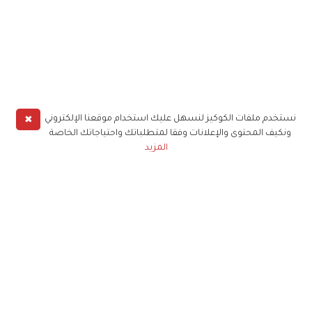
✖
نستخدم ملفات الكوكيز لنسهل عليك استخدام موقعنا الإلكتروني
ونكيف المحتوى والإعلانات وفقا لمتطلباتك واحتياجاتك الخاصة
المزيد
حملوا تطبيق
زهرة الخليج