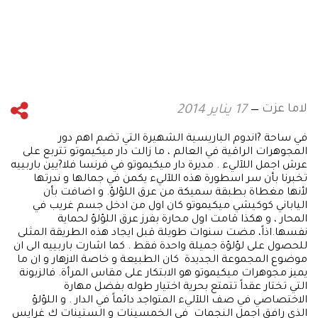
لاما عزت
17 يناير 2014
في ساحة ?اندوم الباريسية الشهيرة التي تضم اهم دور
المجوهرات الراقية في العالم ، ما زالت دار ميكيموتو تتربع على
عرش اجمل اللآليء . مديرة دار ميكيموتو في فرنسا فلا?يين باربييه
تخبرنا بأن سر اسطورة هذه اللآليء يكمن في جمالها و ندرتها
لأنها مغطاة بطبقة سميكة من عرق اللؤلؤ. و اضافت بأن
الياباني كوكيشي ميكيموتو كان اول من ادخل جسم غريب في
المحار ، و هكذا قامت اول محارة بفرز عرق اللؤلؤ لحماية
نفسها.اذاً، مضت سنوات طويلة قبل ايجاد هذه الطريقة المثلى
للحصول على لؤلؤة جميلة واحدة فقط . كما اشارت باربييه الى ان
موضوع المجموعة الجديدة كان الطبيعة و خاصة الازهار و ان ما
يميز مجوهرات ميكيموتو هو الابتكار على مقاس المرأة. فالزبونة
التي تختار عقداً تتمتع بحرية اختيار طوله بفضل مهارة
الاختصاصي في صف اللآليء المتواجد دائماً في الدار . و اللؤلؤ
الذي رافق اجمل النجمات في الخمسينات و الستينات ك غرايس