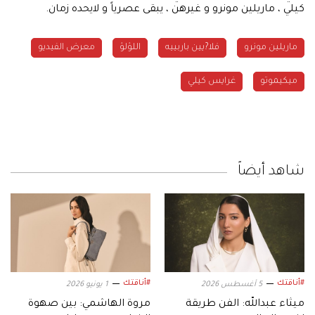
كيلي ، ماريلين مونرو و غيرهن ، يبقى عصرياً و لايحده زمان.
ماريلين مونرو
فلا?يين باربييه
اللؤلؤ
معرض الفيديو
ميكيموتو
غرايس كيلي
شاهد أيضاً
#أناقتك
#أناقتك
5 أغسطس 2026
1 يونيو 2026
ميثاء عبدالله: الفن طريقة
مروة الهاشمي: بين صهوة