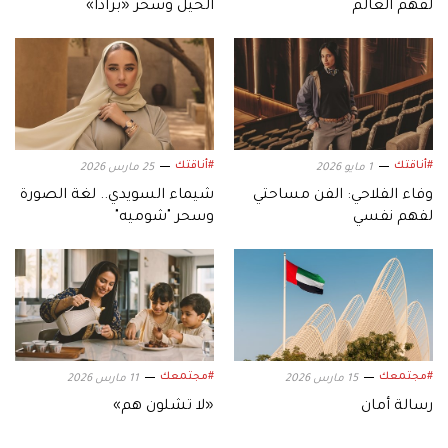
لفهم العالم
الخيل وسحر «برادا»
#أناقتك
#أناقتك
1 مايو 2026
25 مارس 2026
وفاء الفلاحي: الفن مساحتي
شيماء السويدي.. لغة الصورة
لفهم نفسي
وسحر "شوميه"
#مجتمعك
#مجتمعك
15 مارس 2026
11 مارس 2026
رسالة أمان
«لا تشلون هم»