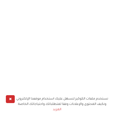
✖
نستخدم ملفات الكوكيز لنسهل عليك استخدام موقعنا الإلكتروني
ونكيف المحتوى والإعلانات وفقا لمتطلباتك واحتياجاتك الخاصة
المزيد