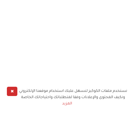
✖
نستخدم ملفات الكوكيز لنسهل عليك استخدام موقعنا الإلكتروني
ونكيف المحتوى والإعلانات وفقا لمتطلباتك واحتياجاتك الخاصة
المزيد
حملوا تطبيق