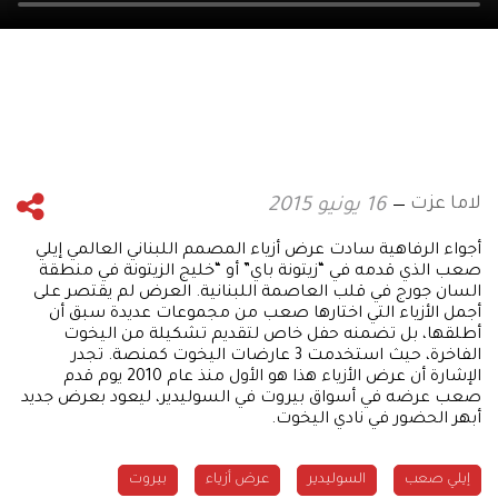
لاما عزت
16 يونيو 2015
أجواء الرفاهية سادت عرض أزياء المصمم اللبناني العالمي إيلي
صعب الذي قدمه في “زيتونة باي” أو “خليج الزيتونة في منطقة
السان جورج في قلب العاصمة اللبنانية. العرض لم يقتصر على
أجمل الأزياء التي اختارها صعب من مجموعات عديدة سبق أن
أطلقها، بل تضمنه حفل خاص لتقديم تشكيلة من اليخوت
الفاخرة، حيث استخدمت 3 عارضات اليخوت كمنصة. تجدر
الإشارة أن عرض الأزياء هذا هو الأول منذ عام 2010 يوم قدم
صعب عرضه في أسواق بيروت في السوليدير، ليعود بعرض جديد
أبهر الحضور في نادي اليخوت.
إيلي صعب
السوليدير
عرض أزياء
بيروت