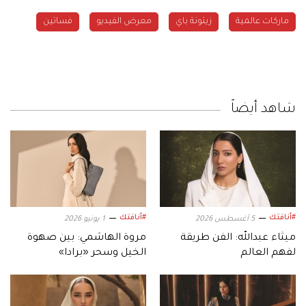
ماركات عالمية
زيتونة باي
معرض الفيديو
فساتين
شاهد أيضاً
#أناقتك
#أناقتك
5 أغسطس 2026
1 يونيو 2026
ميثاء عبدالله: الفن طريقة
مروة الهاشمي: بين صهوة
لفهم العالم
الخيل وسحر «برادا»