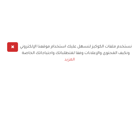
✖
نستخدم ملفات الكوكيز لنسهل عليك استخدام موقعنا الإلكتروني
ونكيف المحتوى والإعلانات وفقا لمتطلباتك واحتياجاتك الخاصة
المزيد
حملوا تطبيق
زهرة الخليج