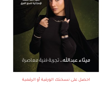
احصل على نسختك الورقية أو الرقمية