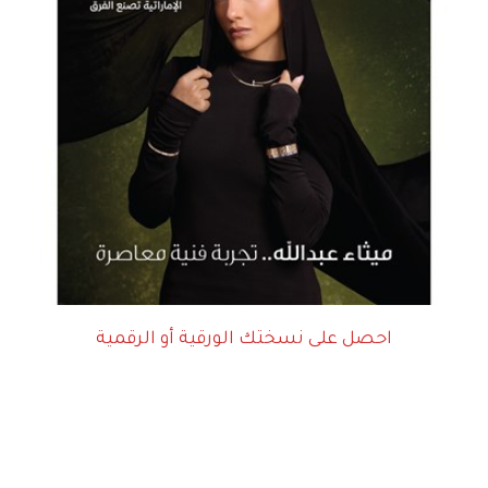
احصل على نسختك الورقية أو الرقمية