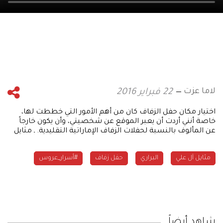
لاما عزت
22 فبراير 2016
اختيار مكان حفل الزفاف كان من أهم الأمور التي خططت لها،
خاصة أنني أردت أن يعبر الموقع عن شخصيتي، وأن يكون خارجاً
عن المألوف بالنسبة لحفلات الزفاف الإماراتية التقليدية. ـ مثايل
مثايل آل علي
البراري
حفل زفاف
#أسرار_عروس
شاهد أيضاً