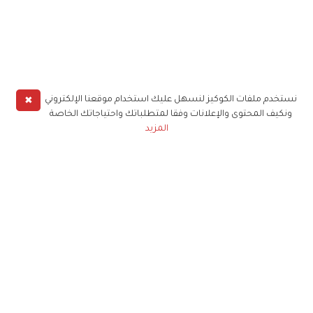
✖
نستخدم ملفات الكوكيز لنسهل عليك استخدام موقعنا الإلكتروني
ونكيف المحتوى والإعلانات وفقا لمتطلباتك واحتياجاتك الخاصة
المزيد
حملوا تطبيق
زهرة الخليج