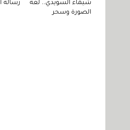
شيماء السويدي.. لغة
رسالة أ
الصورة وسحر
"شوميه"