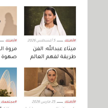
5 أغسطس 2026
#أناقتك
#أناقتك
ميثاء عبدالله: الفن
مروة ال
طريقة لفهم العالم
صهوة ا
«برادا»
25 مارس 2026
#أناقتك
#مجتمعك