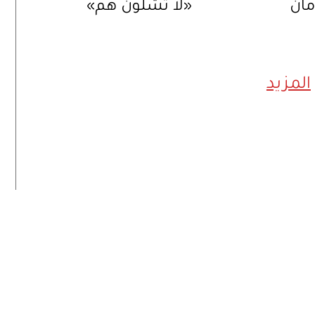
مان
«لا تشلون هم»
المزيد