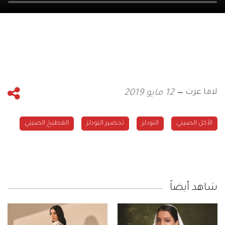
لاما عزت
12 مايو 2019
الأكل الصيني
النودلز
تحضير النودلز
المطبخ الصيني
شاهد أيضاً