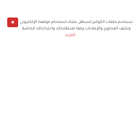
✖
نستخدم ملفات الكوكيز لنسهل عليك استخدام موقعنا الإلكتروني
ونكيف المحتوى والإعلانات وفقا لمتطلباتك واحتياجاتك الخاصة
المزيد
حملوا تطبيق
زهرة الخليج
الاشتراك للحصول على ملخص أسبوعي على بريدك
الإلكتروني