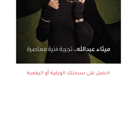
احصل على نسختك الورقية أو الرقمية