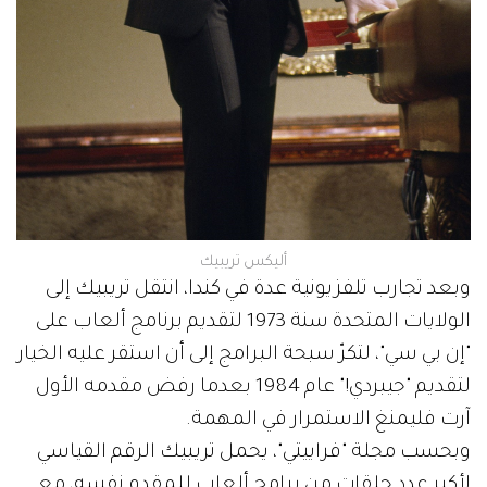
أليكس تريبيك
وبعد تجارب تلفزيونية عدة في كندا، انتقل تريبيك إلى
الولايات المتحدة سنة 1973 لتقديم برنامج ألعاب على
"إن بي سي"، لتكرّ سبحة البرامج إلى أن استقر عليه الخيار
لتقديم "جيبردي!" عام 1984 بعدما رفض مقدمه الأول
آرت فليمنغ الاستمرار في المهمة.
وبحسب مجلة "فراييتي"، يحمل تريبيك الرقم القياسي
لأكبر عدد حلقات من برامج ألعاب للمقدم نفسه، مع