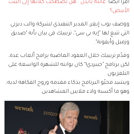
اقرأ أيضاً:
عائلة بايدن.. هل تصطحب كلابها إلى البيت
الأبيض؟
ووصف بوب إيغر، المدير التنفيذي لشركة والت ديزني
التي تتبع لها "إيه بي سي"، تريبيك في بيان بأنه "صديق
وزميل وأيقونة".
وقدّم تريبيك خلال العقود الماضية برامج ألعاب عدة،
لكن برنامج "جيبردي!" كان بوابته للشهرة الواسعة على
التلفزيون.
ويشيد محبّو البرنامج بذكاء مقدمه وروح الفكاهة لديه،
وهو ما أكسبه ولاء ملايين المشاهدين.