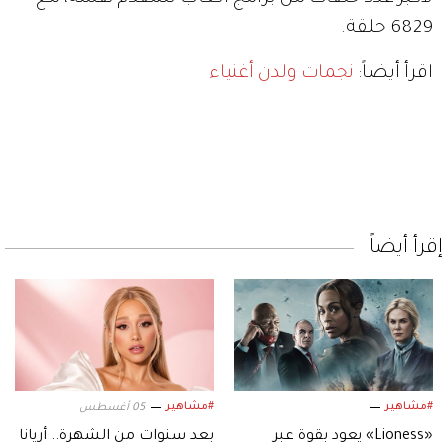
6829 حلقة.
اقرأ أيضاً:
نجمات ولدن أغنياء
إقرأ أيضاً
#مشاهير
#مشاهير
05 أغسطس
«Lioness» يعود بقوة عبر
بعد سنوات من الشهرة.. أريانا