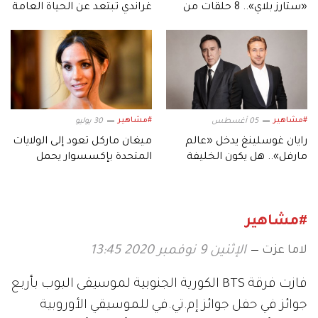
«ستارز بلاي».. 8 حلقات من
غراندي تبتعد عن الحياة العامة
التشويق المتواصل
وتكشف السبب
#مشاهير
#مشاهير
05 أغسطس
30 يوليو
رايان غوسلينغ يدخل «عالم
ميغان ماركل تعود إلى الولايات
مارفل».. هل يكون الخليفة
المتحدة بإكسسوار يحمل
المنتظر لنيكولاس كيج؟
بصمة الأميرة كيت
#مشاهير
لاما عزت
الإثنين 9 نوفمبر 2020 13:45
فازت فرقة BTS ​​الكورية الجنوبية لموسيقى البوب بأربع
جوائز في حفل جوائز إم.تي.في للموسيقي الأوروبية