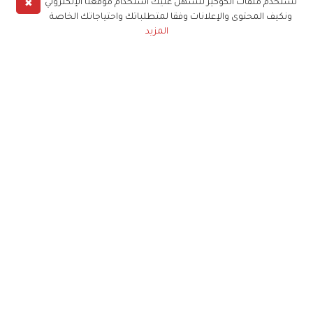
✖
نستخدم ملفات الكوكيز لنسهل عليك استخدام موقعنا الإلكتروني
ونكيف المحتوى والإعلانات وفقا لمتطلباتك واحتياجاتك الخاصة
المزيد
حملوا تطبيق
زهرة الخليج
الاشتراك للحصول على ملخص أسبوعي على بريدك
الإلكتروني