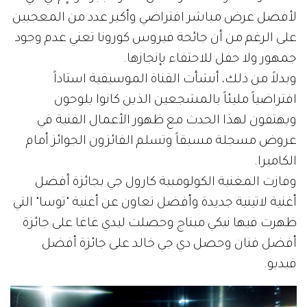
لأفضل عرض مباشر افتراضي وأكبر عدد من المعجبين
على الرغم من أن جائحة فيروس كورونا تعني عدم وجود
جمهور ولا حفل للاحتفاء بإنجازها.
وبدلاً من ذلك، أنشأت القناة الموسيقية استاداً
افتراضياً مليئاً بالمشجعين الذين كانوا يلوحون
ويهتفون لهذا الحدث مع ظهور الأعمال الفنية في
عروض مسجلة مسبقاً وتسلم الفائزون الجوائز أمام
الكاميرا.
وفازت المغنية الكولومبية كارول جي بجائزة أفضل
أغنية لاتينية جديدة وأفضل تعاون عن أغنية "توسا" التي
ظهرت فيها نيكي ميناج وحصلت ليدي غاغا على جائزة
أفضل فنان وحصل دي جي خالد على جائزة أفضل
فيديو.