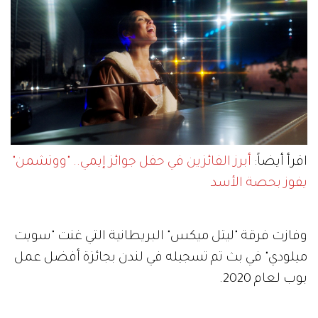
اقرأ أيضاً:
أبرز الفائزين في حفل جوائز إيمي.. "ووتشمن"
يفوز بحصة الأسد
وفازت فرقة "ليتل ميكس" البريطانية التي غنت "سويت
ميلودي" في بث تم تسجيله في لندن بجائزة أفضل عمل
بوب لعام 2020.