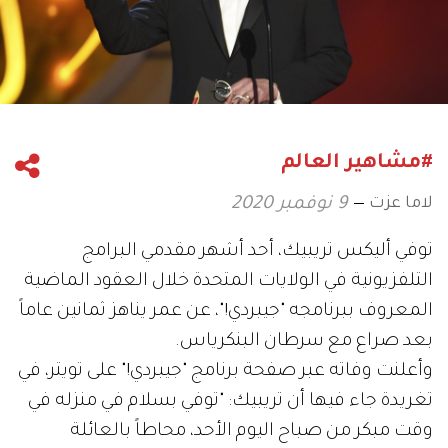
#مشاهير العالم
لاما عزت
9 نوفمبر 2020
توفي أليكس تريبيك، أحد أشهر مقدمي البرامج
التلفزيونية في الولايات المتحدة خلال العقود الماضية
المعروف ببرنامجه "جيبردي!"، عن عمر يناهز ثمانين عاماً
بعد صراع مع سرطان البنكرياس.
وأعلنت وفاته عبر صفحة برنامج "جيبردي!" على تويتر، في
تغريدة جاء فيها أن تريبيك: "توفي بسلام في منزله في
وقت مبكر من صباح اليوم الأحد، محاطاً بالعائلة