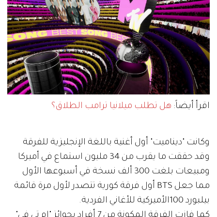
اقرأ أيضاً:
هل تطلب ميلانيا ترامب الطلاق؟
وكانت "ديناميت" أول أغنية باللغة الإنجليزية للفرقة
وقد حققت ما يقرب من 34 مليون استماع في أميركا
ومبيعات بلغت 300 ألف نسخة في أسبوعها الأول
مما جعل BTS أول فرقة كورية تتصدر لأول مرة قائمة
بيلبورد 100الأميركية للأغاني الفردية.
كما فازت الفرقة المكونة من 7 أفراد بجوائز "إم تي في"