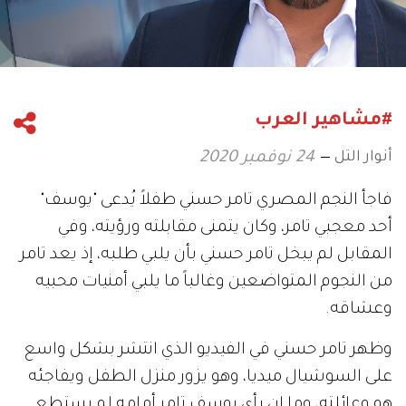
#مشاهير العرب
أنوار التل
24 نوفمبر 2020
فاجأ النجم المصري تامر حسني طفلاً يُدعى "يوسف"
أحد معجبي تامر، وكان يتمنى مقابلته ورؤيته، وفي
المقابل لم يبخل تامر حسني بأن يلبي طلبه، إذ يعد تامر
من النجوم المتواضعين وغالباً ما يلبي أمنيات محبيه
وعشاقه.
وظهر تامر حسني في الفيديو الذي انتشر بشكل واسع
على السوشيال ميديا، وهو يزور منزل الطفل ويفاجئه
هو وعائلته، وما إن رأى يوسف تامر أمامه لم يستطع