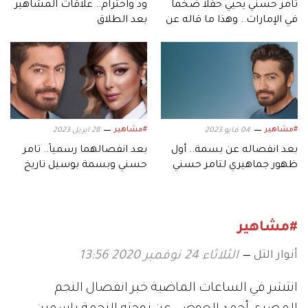
تامر حسني يحيي حفلاً ضخماً
ود واحترام.. علاقات المشاهير
في الإمارات.. وهذا ما قاله عن
بعد الطلاق
مي عزالدين وهيثم سعيد
#مشاهير
#مشاهير
04 مايو 2023
28 ابريل 2023
بعد انفصاله عن بسمة.. أول
بعد انفصالهما رسمياً.. تامر
ظهور جماهيري لتامر حسني
حسني وبسمة بوسيل تاريخ
في أبوظبي
من التوتر
#مشاهير
أنوار التل
الثلاثاء 24 نوفمبر 2020 13:56
انتشر في الساعات الماضية خبر انفصال النجم