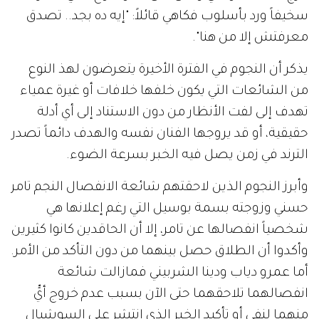
سخيفاً ورد بأسلوب فكاهي قائلاً: "إيه ده بجد.. تصدق
معرفتش إلا من هنا".
يذكر أن النجوم في الفترة الأخيرة يتعرضون لهذ النوع
من الشائعات التي يكون خلفها خلافات أو غيرة عمياء
تهدف إلى لفت الأنظار من دون الاستناد إلى أي أدلة
حقيقية، أو قد يروجها الفنان نفسه والهدف دائماً تصدر
الترند في زمن يصل فيه الخبر بسرعة الضوء.
وأبرز النجوم الذين لاحقتهم شائعة الانفصال النجم تامر
حسني وزوجته بسمة بوسيل التي رغم إعلانها هي
شخصياً انفصالها عن تامر، إلا أن الحاقدين كانوا كثيرين
وأكدوا أن الطلاق حصل بينهما من دون التأكد من الأمر.
أما عمرو دياب ودينا الشربيني فمازالت شائعة
انفصالهما تلاحقهما حتى الآن بسبب عدم خروج أيٍّ
منهما لنفي أو تأكيد الخبر الذي انتشر على السوشيال