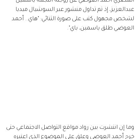
المصري أحمد العوضي عن زوجته النجمة ياسمين
عبدالعزيز، إذ تم تداول منشور عبر السوشيال ميديا
لشخص مجهول كتب على صورة الثنائي: "هاي.. أحمد
العوضي طلق ياسمين، باي".
وما إن انتشرت بين رواد مواقع التواصل الاجتماعي حتى
خرج أحمد العوضي وعلق على الموضوع الذي اعتبره