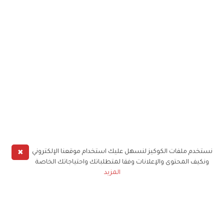
✖
نستخدم ملفات الكوكيز لنسهل عليك استخدام موقعنا الإلكتروني
ونكيف المحتوى والإعلانات وفقا لمتطلباتك واحتياجاتك الخاصة
المزيد
حملوا تطبيق