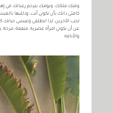
وقتك ملكك، ويومك يترجم رغباتك في إه
كافئي ذاتك بأن تكوني أنت، ودلليها بالع
لحب الآخرين، لذا انطلقي وعيشي حياتك كحل
عن أن تكوني امرأة عصرية، مثقفة، مرحة، 
والأناقة.