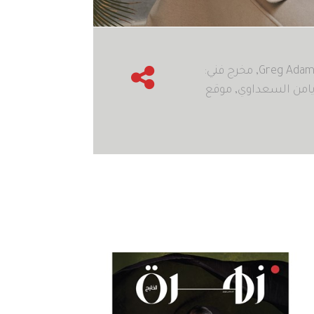
مخرج فني:
يامن السعداوي
موقع