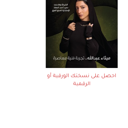
احصل على نسختك الورقية أو
الرقمية