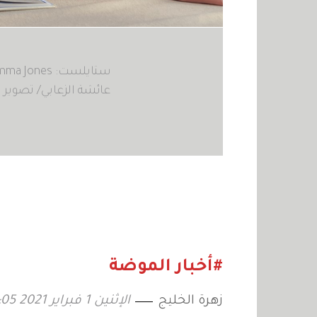
ستايلست: Gemma Jones
عائشة الزعابي/ تصوير 
#أخبار الموضة
زهرة الخليج
الإثنين 1 فبراير 2021 12:05