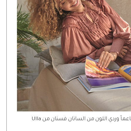
11:00AM استمتعي بالقراءة وارتدي ثوباً ناعماً وردي اللون من الساتان فستان من Ulla