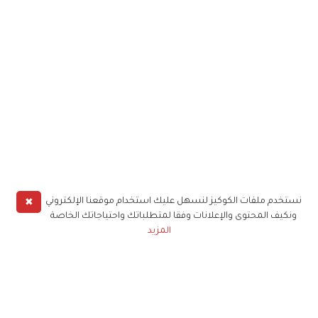
✖
نستخدم ملفات الكوكيز لنسهل عليك استخدام موقعنا الإلكتروني
ونكيف المحتوى والإعلانات وفقا لمتطلباتك واحتياجاتك الخاصة
المزيد
حملوا تطبيق