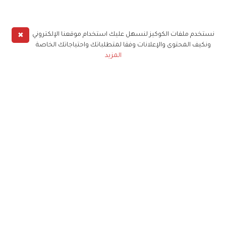
✖
نستخدم ملفات الكوكيز لنسهل عليك استخدام موقعنا الإلكتروني
ونكيف المحتوى والإعلانات وفقا لمتطلباتك واحتياجاتك الخاصة
المزيد
حملوا تطبيق
زهرة الخليج
الاشتراك للحصول على ملخص أسبوعي على بريدك
الإلكتروني