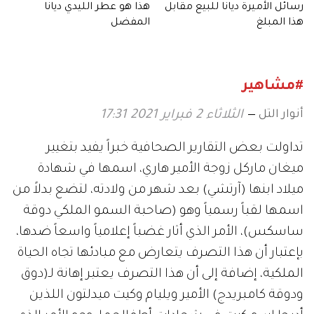
رسائل الأميرة ديانا للبيع مقابل
هذا هو عطر الليدي ديانا
هذا المبلغ
المفضل
#مشاهير
أنوار التل
الثلاثاء 2 فبراير 2021 17:31
تداولت بعض التقارير الصحافية خبراً يفيد بتغيير
ميغان ماركل زوجة الأمير هاري، اسمها في شهادة
ميلاد ابنها (آرتشي) بعد شهر من ولادته، لتضع بدلاً من
اسمها لقباً رسمياً وهو (صاحبة السمو الملكي دوقة
ساسكس)، الأمر الذي أثار غضباً إعلامياً واسعاً ضدها،
بإعتبار أن هذا التصرف يتعارض مع مبادئها تجاه الحياة
الملكية، إضافة إلى أن هذا التصرف يعتبر إهانة لـ(دوق
ودوقة كامبريدج) الأمير ويليام وكيت ميدلتون اللذين