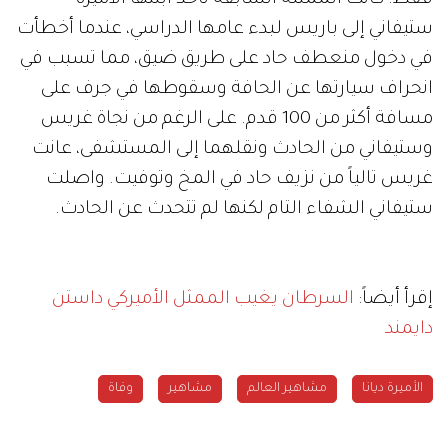
ستيفاني إلى باريس لبدء عامها الدراسي، عندما أخطأت
في دخول منعطف حاد على طريق ضيق، مما تسبب في
انحراف سيارتها عن الحافة وسقوطها في جرف على
مسافة أكثر من 100 قدم. على الرغم من نجاة غريس
وستيفاني من الحادث ونقلهما إلى المستشفى، عانت
غريس تالياً من نزيف حاد في المخ وتوفيت. واصلت
ستيفاني الشفاء التام لكنها لم تتحدث عن الحادث.
إقرأ أيضاً:
السرطان يغيب الممثل الأميركي داستن
دايمند
الأميرة ديانا
مشاهير العالم
مشاهير
وفاة