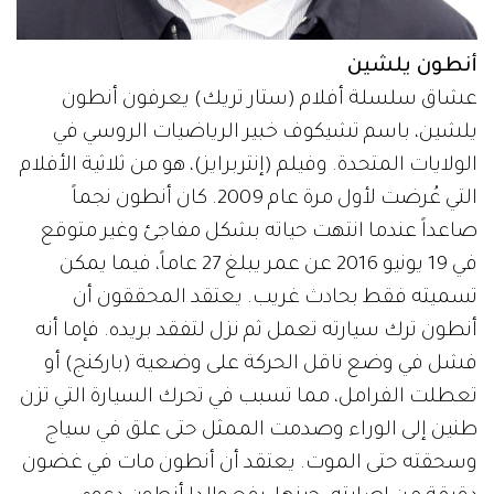
أنطون يلشين
عشاق سلسلة أفلام (ستار تريك) يعرفون أنطون
يلشين، باسم تشيكوف خبير الرياضيات الروسي في
الولايات المتحدة. وفيلم (إنتربرايز)، هو من ثلاثية الأفلام
التي عُرضت لأول مرة عام 2009. كان أنطون نجماً
صاعداً عندما انتهت حياته بشكل مفاجئ وغير متوقع
في 19 يونيو 2016 عن عمر يبلغ 27 عاماً، فيما يمكن
تسميته فقط بحادث غريب. يعتقد المحققون أن
أنطون ترك سيارته تعمل ثم نزل لتفقد بريده. فإما أنه
فشل في وضع ناقل الحركة على وضعية (باركنج) أو
تعطلت الفرامل، مما تسبب في تحرك السيارة التي تزن
طنين إلى الوراء وصدمت الممثل حتى علق في سياج
وسحقته حتى الموت. يعتقد أن أنطون مات في غضون