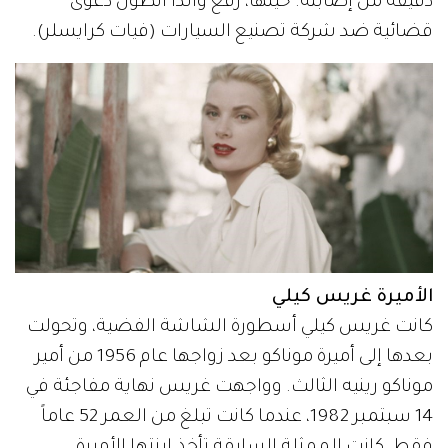
دقيقة من إصابته. حينها، رفع والدا أنطون دعوى
قضائية ضد شركة تصنيع السيارات (فيات كرايسلر).
الأميرة غريس كيلي
كانت غريس كيلي أسطورة الشاشة الفضية، وتحولت
بعدها إلى أميرة موناكو بعد زواجها عام 1956 من أمير
موناكو رينيه الثالث. وواجهت غريس نهاية مفاجئة في
14 سبتمبر 1982، عندما كانت تبلغ من العمر 52 عاماً
فقط. كانت الممثلة السابقة تأخذ ابنتها الأميرة