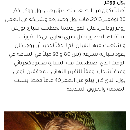
بول ووكر
أحياناً يكون من الصعب تصديق رحيل بول ووكر. ففي
30 نوفمبر 2013، مات بول وصديقه وشريكه في العمل
روجر روداس، على الفور عندما تحطمت سيارة بورش
استقلاها لحضور حفل خيري نهاري في كاليفورنيا،
واشتعلت فيها النيران. تم لاحقاً تحديد أن روجر كان
يقود سيارته بسرعة (بين 80 و 93 ميلاً في الساعة في
الوقت الذي اصطدمت فيه السيارة بعمود كهربائي
وعدة أشجار)، وفقاً للتقرير النهائي للمحققين. توفي
بول، الذي كان يبلغ من العمر 40 عاماً فقط، بسبب
الصدمة والحروق الشديدة.