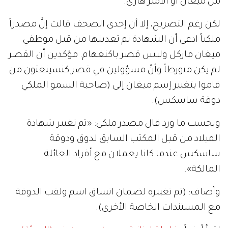
من ميغان أو الأمير هاري.
لكن رغم التصريح، إلا أن إحدى الصحف قالت إنَّ مصدراً
ملكياً ادعى أن الشهادة تم تعديلها من قبل موظفي
ميغان ماركل وليس قصر باكنغهام. مؤكدين أن القصر
لم يكن متورطاً وأنّ مسؤولين في قصر كنسينغتون من
قاموا بتغيير إسم ميغان إلى (صاحبة السمو الملكي
دوقة ساسكس).
وبحسب ما ورد قال مصدر ملكي: «تم تغيير شهادة
الميلاد من قبل المكتب السابق لدوق ودوقة
ساسكس عندما كانا يعملان مع أفراد العائلة
المالكة».
وأضاف: (تم تغييره لضمان اتساق اسم ولقب الدوقة
مع المستندات الخاصة الأخرى).