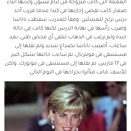
الممثلة التي كانت متزوجة من ليام نيسون ولديها أبناء
صغار، كانت تقضي إجازتها في كندا عندما قررت أخذ
درس تزلج للمبتدئين. وفقاً للمدرب، سقطت ناتاشا
وضرب رأسها في نهاية الدرس لكنها كانت في حالة
جيدة ولم ترغب في الذهاب لتلقي أي فحص طبي، بعد
ساعات، أصيبت ناتاشا بصداع شديد وتم نقلها إلى
مستشفى في مونتريال، ثم ساءت حالتها بشكل كبير.
في 17 مارس، تم نقلها إلى مستشفى في نيويورك، ولكن
للأسف، ماتت متأثرة بجراحها في اليوم التالي.