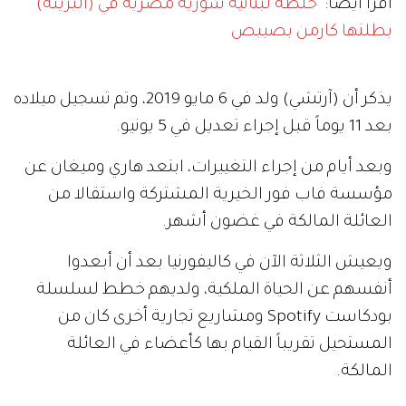
اقرأ أيضاً:
خلطة لبنانية سورية مصرية في (البريئة)
بطلتها كارمن بصيبص
يذكر أن (آرتشي) ولد في 6 مايو 2019، وتم تسجيل ميلاده
بعد 11 يوماً قبل إجراء تعديل في 5 يونيو.
وبعد أيام من إجراء التغييرات، ابتعد هاري وميغان عن
مؤسسة فاب فور الخيرية المشتركة واستقالا من
العائلة المالكة في غضون أشهر.
ويعيش الثلاثة الآن في كاليفورنيا بعد أن أبعدوا
أنفسهم عن الحياة الملكية، ولديهم خطط لسلسلة
بودكاست Spotify ومشاريع تجارية أخرى كان من
المستحيل تقريباً القيام بها كأعضاء في العائلة
المالكة.