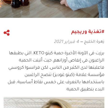
#تغذية وريجيم
زهرة الخليج
4 فبراير 2021
برزت في الآونة الأخيرة حمية كيتو KETO، التي يطبقها
الراغبون في إنقاص أوزانهم، حيث أثبتت الحمية
فاعليتها لدى الكثير من الناس، لكن فرانسوا كروسبي
مؤسسة علامة (كيتو غوديز) تنصح الراغبين
باستخدامها بالتعرف على خمس نقاط أساسية، قبل
البدء بتطبيق الحمية: