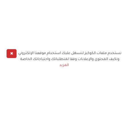
✖
نستخدم ملفات الكوكيز لنسهل عليك استخدام موقعنا الإلكتروني
ونكيف المحتوى والإعلانات وفقا لمتطلباتك واحتياجاتك الخاصة
المزيد
حملوا تطبيق
زهرة الخليج