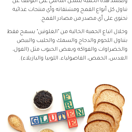
وتعتمد هذه الحمية بشكل أساسي على التوقف عن
تناول كل أنواع القمح ومشتقاته وأي منتجات غذائية
تحتوي على أي مصدر من مصادر القمح.
وخلال اتباع الحمية الخالية من "الغلوتين" يسمح فقط
بتناول اللحوم والدجاج والسمك والحليب والبيض
والخضراوات والفواكه وبعض الحبوب مثل (الفول،
العدس، الحمص، الفاصولياء، اللوبيا والبازيلاء).