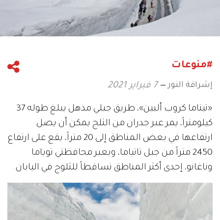
#منوعات
إشراقة النور
7 فبراير 2021
«تيتاما كروب ألبين»، طريق جبلي مذهل يبلغ طوله 37
كيلومتراً، يمر عبر جدران من الثلج يمكن أن يصل
ارتفاعها في بعض المناطق إلى 20 متراً، يقع على ارتفاع
2450 متراً من جبل تاتياما، ويعبر محافظتي توياما
وناغانو، إحدى أكثر المناطق تساقطاً للثلوج في اليابان.