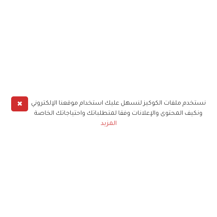
✖
نستخدم ملفات الكوكيز لنسهل عليك استخدام موقعنا الإلكتروني
ونكيف المحتوى والإعلانات وفقا لمتطلباتك واحتياجاتك الخاصة
المزيد
حملوا تطبيق
زهرة الخليج