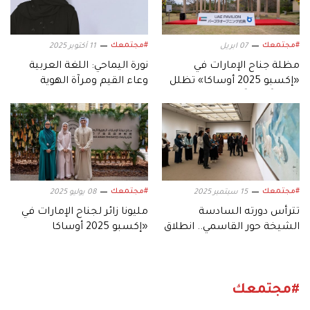
#مجتمعك
#مجتمعك
07 ابريل
11 أكتوبر 2025
مظلة جناح الإمارات في
نورة اليماحي: اللغة العربية
«إكسبو 2025 أوساكا» تظلل
وعاء القيم ومرآة الهوية
متنزهاً يابانياً للأطفال
#مجتمعك
#مجتمعك
15 سبتمبر 2025
08 يوليو 2025
تترأس دورته السادسة
مليونا زائر لجناح الإمارات في
الشيخة حور القاسمي.. انطلاق
«إكسبو 2025 أوساكا
«ترينالي آيتشي» في اليابان
كانساي»
#مجتمعك