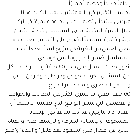
إبداعاً جديداً وحضوراً مميزاً.
بحسب التقارير فإن الممثلتين، باميلا الكيك ودانا
مارديني ستبدآن تصوير "على الحلوة والمرة" في تركيا
خلال الفترة المقبلة، يروي المسلسل قصة عائلتين
ثرية وفقيرة مسلطاً الضوء على الأعراس بعد عودة
بطل العمل من الغربة كي يتزوج لتبدأ بعدها أحداث
المسلسل ضمن إطار رومانسي كوميدي.
تدور أحداث العمل على مدار 60 حلقة ويشارك فيه كل
من الممثلين نيكولا معوض وجو طراد وكارمن لبس
وسلمى المصري ومحمد خير الجراح.
60 حلقة يعني أننا سنرى الكثير من الحكايات والحوادث
والقصص التي تمس الواقع الذي نعيشه لا سيما أن
الفنانة دانا مارديني قد أدت سابقاً دور الإنسانة
المسحوقة والإنسانة المترفة والارستقراطية، والفتاة
الثائرة في أعمال مثل "سنعود بعد قليل" و"الندم" و"قلم