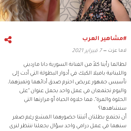
#مشاهير العرب
لاما عزت
7 فبراير 2021
لطالما رأينا كلاً من الفنانة السورية دانا مارديني
واللبنانية باميلا الكيك في أدوار البطولة التي أدت إلى
تأسيس جمهور عريض احترم صدق أدائهما وتميزهما،
واليوم تجتمعان في عمل واحد يحمل عنوان "على
الحلوة والمرة"، فما حلاوة الحياة أو مرارتها التي
سنشاهدها؟
أن تجتمع بطلتان أثبتتا حضورهما المشع رغم صغر
سنهما في عمل درامي واحد سؤال يجعلنا ننتظر لنرى