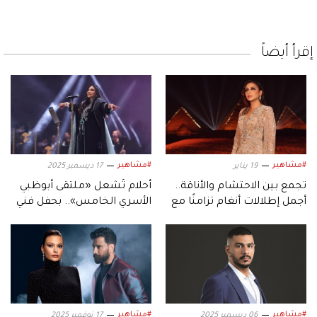
إقرأ أيضاً
#مشاهير
#مشاهير
19 يناير
17 ديسمبر 2025
تجمع بين الاحتشام والأناقة..
أحلام تُشعل «ملتقى أبوظبي
أجمل إطلالات أنغام تزامنًا مع
الأسري الخامس».. بحفل فني
عيد ميلادها الـ53
استثنائي
#مشاهير
#مشاهير
06 ديسمبر 2025
17 نوفمبر 2025