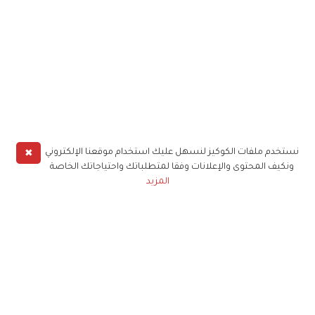
✖
نستخدم ملفات الكوكيز لنسهل عليك استخدام موقعنا الإلكتروني
ونكيف المحتوى والإعلانات وفقا لمتطلباتك واحتياجاتك الخاصة
المزيد
حملوا تطبيق
زهرة الخليج