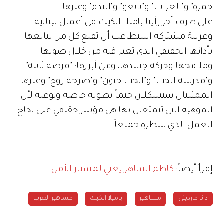
حمرة" و"العراب" و"تانغو" و"الندم" وغيرها.
على طرف آخر رأينا باميلا الكيك في أعمال لبنانية
وعربية مشتركة استطاعت أن تقنع كل من يتابعها
بأدائها الحقيقي الذي تعبر فيه من خلال صوتها
وملامحها وحركة جسدها، ومن أبرزها: "فرصة ثانية"
و"مدرسة الحب" و"الحب جنون" و"صرخة روح" وغيرها.
الممثلتان ستشكلان حتماً بطولة خاصة ونوعية لأن
الموهبة التي تتمتعان بها هي مؤشر حقيقي على نجاح
العمل الذي ننتظره جميعاً.
إقرأ أيضاً:
كاظم الساهر يغني لمسبار الأمل
دانا مارديني
مشاهير
باميلا الكيك
مشاهير العرب