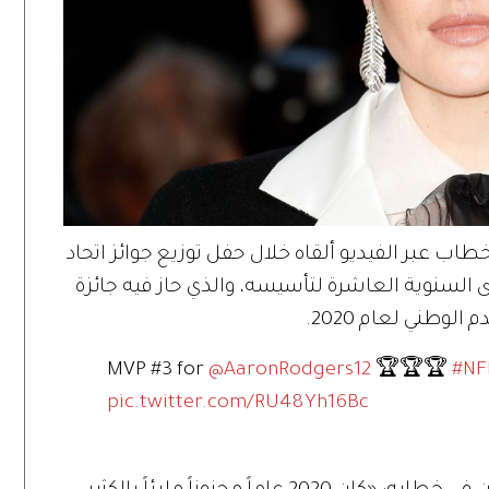
سعيد في خطاب عبر الفيديو ألقاه خلال حفل توزيع جوائز اتحاد
ركي NFL Honors، في الذكرى السنوية العاشرة لتأسيسه، والذي حاز فيه جائزة
الوطني لعام 2020.
MVP #3 for
@AaronRodgers12
🏆🏆🏆
#NF
pic.twitter.com/RU48Yh16Bc