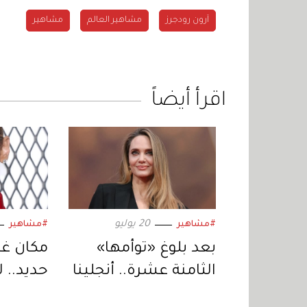
آرون رودجرز
مشاهير العالم
مشاهير
اقرأ أيضاً
20 يوليو
#مشاهير
#مشاهير
بعد بلوغ «توأمها»
مكان غر
الثامنة عشرة.. أنجلينا
حديد.. 
جولي تستعد لمرحلة
المفض