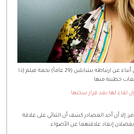
يأتي خطاب آرون بعد فترة وجيزة من تداول أنباء عن ارتباطه بشايلين (29 عاماً) نجمة فيلم (ذا
عات خطبته منها.
ول لقاء لها بعد قرار سجنها
ر، إلا أن أحد المصادر كشف أن الثنائي على علاقة
ويفضلان إبعاد علاقتهما عن الأضواء.