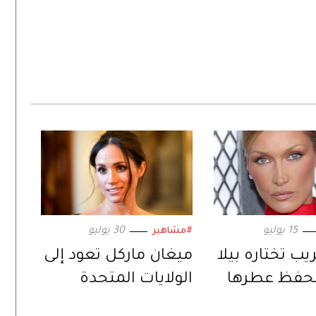
15 يوليو
30 يوليو
#مشاهير
يب تختاره بيلا
ميغان ماركل تعود إلى
لحفظ عطرها
الولايات المتحدة
ل
بإكسسوار يحمل