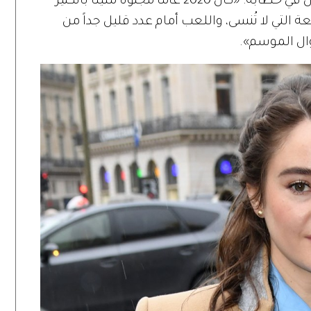
وحسبما ذكرته مجلة (ماري كلير)، قال آرون في خطابه: «كان 2020 عاماً مجنوناً مليئاً بالكثير
التي لا تُنسى، واللعب أمام عدد قليل جداً من
ال الموسم».