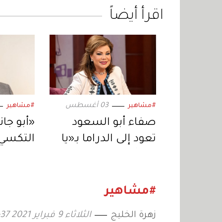
اقرأ أيضاً
03 أغسطس
#مشاهير
#مشاهير
صفاء أبو السعود
«أبو جا
تعود إلى الدراما بـ«يا
التكسي»
خبر أبيض».. ورسالة
المصري 
اجتماعية عبر
المسلس
«المنصات الرقمية»
رمضان 2027
#مشاهير
زهرة الخليج
الثلاثاء 9 فبراير 2021 10:37