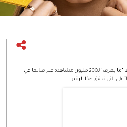
احتفلت النجمة اللبنانية يارا بوصول أغنيتها "ما بعرف" لـ200 مليون مشاهدة عبر قناتها في
أولى التي تحقق هذا الرقم.