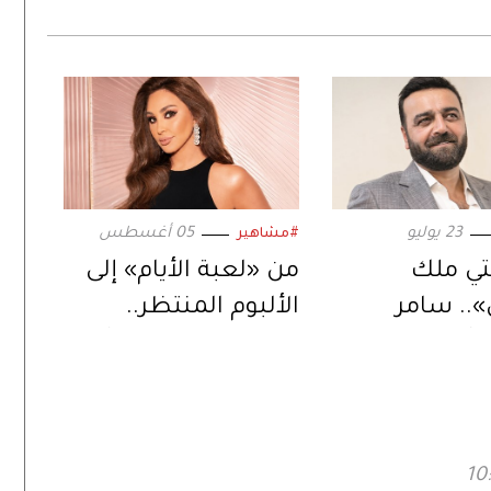
23 يوليو
05 أغسطس
#مشاهير
نتي ملك
من «لعبة الأيام» إلى
.. سامر
الألبوم المنتظر..
يُعيد إحياء
إليسا تعود بمفاجآت
ل في دراما
موسيقية جديدة