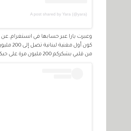
A post shared by Yara (@yara)
وعبرت يارا عبر حسابها في انستغرام، عن
كون أول م
من قلبي بشكركم 200 مليون مرة على حبكم ودعمكم لي".