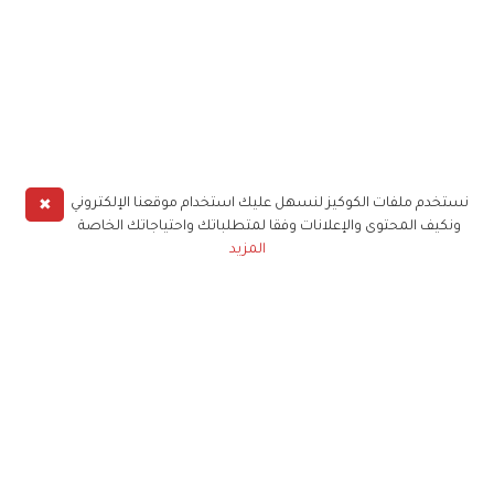
✖
نستخدم ملفات الكوكيز لنسهل عليك استخدام موقعنا الإلكتروني
ونكيف المحتوى والإعلانات وفقا لمتطلباتك واحتياجاتك الخاصة
المزيد
حملوا تطبيق
زهرة الخليج