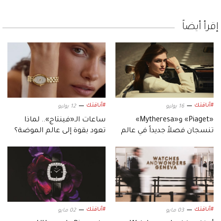
إقرأ أيضاً
#أناقتك
#أناقتك
16 يوليو
12 يوليو
«Piaget» و«Mytheresa»
ساعات الـ«فينتاج».. لماذا
تنسجان فصلاً جديداً في عالم
تعود بقوة إلى عالم الموضة؟
الفخامة الرقمية
#أناقتك
#أناقتك
03 مايو
02 مايو