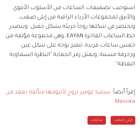
استوحيت تصميمات الساعات من الأسلوب الأنثوي
والأنيق لمجموعات الأزياء الراقية من إيلي صعب،
وتختصر في شكلها روحاً جريئة بشكل جميل. ويتصدر
خط الساعات الفاخرة EAYAN، وهي مجموعة مؤلفة من
خمس ساعات فريدة، تتميز بوجه على شكل عين
وزخرفة مسننة، ويمثل رمز الحماية "النظرة السماوية
اليقظة".
إقرأ أيضاً:
سيلينا غوميز تروج لألبومها متألقة بعقد من
Messika
ايلي صعب
ساعات