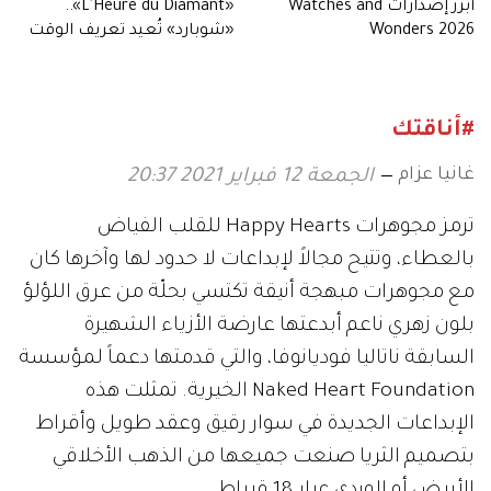
أبرز إصدارات Watches and
«L'Heure du Diamant»..
Wonders 2026
«شوبارد» تُعيد تعريف الوقت
#أناقتك
غانيا عزام
الجمعة 12 فبراير 2021 20:37
ترمز مجوهرات Happy Hearts للقلب الفياض
بالعطاء، وتتيح مجالاً لإبداعات لا حدود لها وآخرها كان
مع مجوهرات مبهجة أنيقة تكتسي بحلّة من عرق اللؤلؤ
بلون زهري ناعم أبدعتها عارضة الأزياء الشهيرة
السابقة ناتاليا فوديانوفا، والتي قدمتها دعماً لمؤسسة
Naked Heart Foundation الخيرية. تمثلت هذه
الإبداعات الجديدة في سوار رقيق وعقد طويل وأقراط
بتصميم الثريا صنعت جميعها من الذهب الأخلاقي