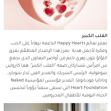
القلب الكبير
تعتبر تمائم Happy Hearts الناعمة برهاناً على الحب،
وفكرة لأجمل هدية. يعزز هذا الإصدار المطعّم بعرق
اللؤلؤ بلون زهري ناعم من أواصر التعاون الذي يجمع
بين امرأتين تتشاركان صفة "القلب الكبير"، هما كارولين
شوفوليه، الرئيس الشريك والمدير الفني لدار شوبارد،
وناتاليا فوديانوفا، المدير مؤسس لمؤسسة Naked
Heart Foundation التي تسعى سعياً دؤوباً لتحسين
الحياة اليومية للأطفال المحرومين.