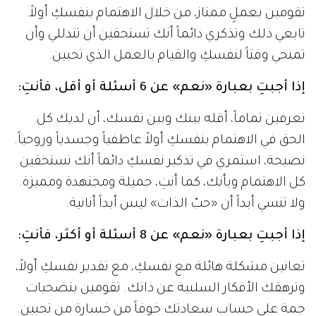
تقومين بعملٍ ممتاز، من خلال الاهتمام بنفسكِ أولاً.
تابعي ذلك وتذكري دائماً أنك تستحقين أن تتدللي وأن
تمنحي وقتاً لنفسكِ والقيام بالعمل الذي تحبين.
إذا أجبتِ بعبارة «نعم» عن 6 أسئلة أو أقل، فأنتِ:
تعرفين تماماً، أقله بينك وبين نفسك، أن لديك كل
الحق في الاهتمام بنفسكِ أولاً عاطفياً وجسدياً وروحياً.
نصيحة، استمري في تذكير نفسكِ دائماً أنك تستحقين
كل الاهتمام وبأنك، كما أنتِ، جميلة ومجتهدة ومميزة.
ولا تنسي أبداً أن «حبّ الذات» ليس أبداً أنانية.
إذا أجبتِ بعبارة «نعم» عن 8 أسئلة أو أكثر، فأنتِ:
تعانين مشكلة هائلة مع نفسكِ، مع تقدير نفسكِ أولاً،
وترهقك الأفكار السلبية عن ذاتك. تقومين بتضحيات
جمة على حساب سعادتك خوفاً من خسارة من تحبين.