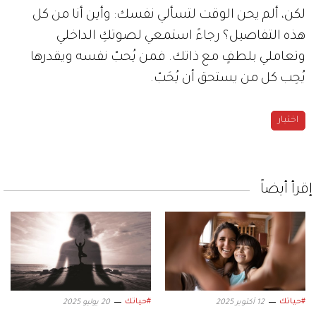
لكن، ألم يحن الوقت لتسألي نفسك: وأين أنا من كل
هذه التفاصيل؟ رجاءً استمعي لصوتكِ الداخلي
وتعاملي بلطفٍ مع ذاتك. فمن يُحبّ نفسه ويقدرها
يُحِب كل من يستحق أن يُحَبّ.
اختبار
إقرأ أيضاً
#حياتك
#حياتك
12 أكتوبر 2025
20 يوليو 2025