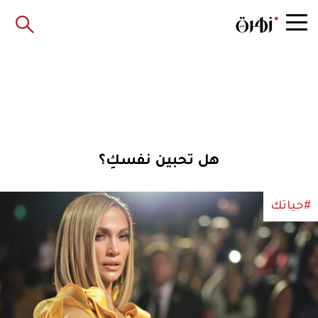
هل تحبين نفسكِ؟
#حياتك