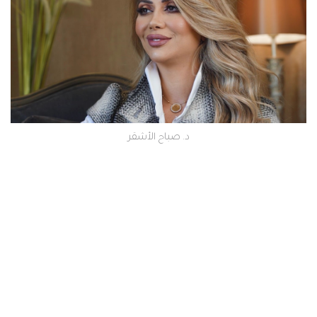
د. صباح الأشقر