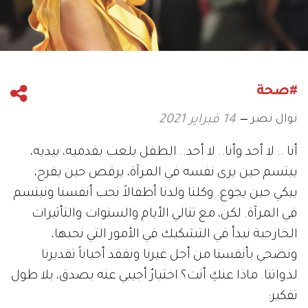
#صحة
نوال نصر
14 فبراير 2021
أنا .. لا أحد وأنا.. لا أحد.. الطفل يلعب بقدميه، بيديه،
يبتسم حين يرى نفسه في المرآة، يرقص حين يفرح،
يبكي حين يجوع. وكلنا ولدنا أطفالاً نحب أنفسنا ونبتسم
في المرآة. لكن، مع تتالي الأيام والسنوات والتأثيرات
الخارجية نبدأ في التشكيك في الأمور التي نحبها،
ونضحي بأنفسنا من أجل غيرنا ونفقد أحياناً تقديرنا
لذواتنا. ماذا عنكِ أنت؟ اختبارٌ أجيبي عنه بصدق، بلا طول
تفكير: