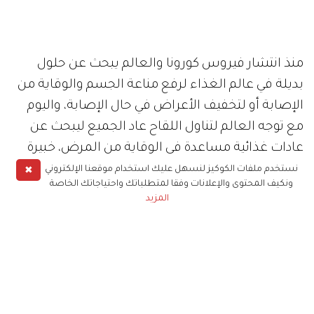
منذ انتشار فيروس كورونا والعالم يبحث عن حلول
بديلة في عالم الغذاء لرفع مناعة الجسم والوقاية من
الإصابة أو لتخفيف الأعراض في حال الإصابة، واليوم
مع توجه العالم لتناول اللقاح عاد الجميع ليبحث عن
عادات غذائية مساعدة في الوقاية من المرض، خبيرة
التغذية د. صباح الأشقر ومن خلال هذا الحوار الخاص
✖
نستخدم ملفات الكوكيز لنسهل عليك استخدام موقعنا الإلكتروني
ونكيف المحتوى والإعلانات وفقا لمتطلباتك واحتياجاتك الخاصة
لموقع زهرة الخليج تقدم نصائح ذهبية لكل حالة على
المزيد
انفراد، فما هي الأغذية التي ينصح بها العلم لتناولها
كوقاية وما هي الأطعمة التي تناسب المصابين أو
المخالطين الذين يضطرون لقضاء وقت طويل في
الحجر الصحي؟ وهل هناك أطعمة مساعدة للفترة ما
بين جرعتي اللقاح؟ وقدمت الأشقر أيضاً نصائحها