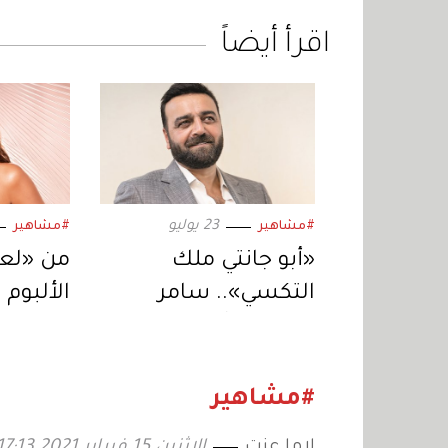
اقرأ أيضاً
23 يوليو
#مشاهير
#مشاهير
«أبو جانتي ملك
من «لعبة
التكسي».. سامر
الألبوم 
المصري يُعيد إحياء
إليسا ت
المسلسل في دراما
موسيقي
رمضان 2027
#مشاهير
لاما عزت
الإثنين 15 فبراير 2021 17:13