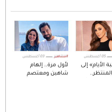
05 أغسطس
03 أغسطس
#مشاهير
 الأيام» إلى
لأول مرة.. إلهام
المنتظر..
شاهين ومعتصم
عود بمفاجآت
النهار في ثنائية
ة جديدة
سينمائية عبر «حين
يكتب الحب»