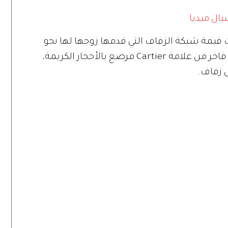
يال ميديا
 قيمة شبكة الزفاف التي قدمها زوجها لها نحو
681 ألف دولار أميركي، وهي عبارة عن طقم فاخر من علامة Cartier مرصع بالأحجار الكريمة،
س زفاف.