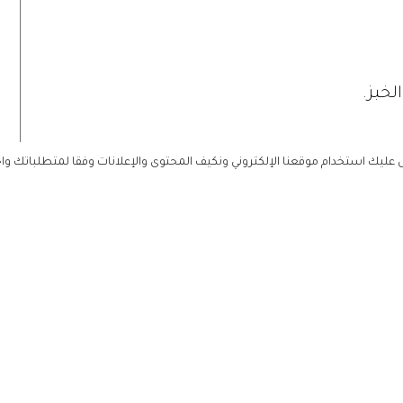
لخبز.
ليك استخدام موقعنا الإلكتروني ونكيف المحتوى والإعلانات وفقا لمتطلباتك وا
أو الأعشاب أو الزيتون أو نبات القبار أو الأفكادو.
مدة 20 دقيقة.
 من الفرن، وتسكب المعكرونة فوقها ويخلط المزيج