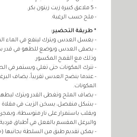
- 5 ملاعق كبيرة زيت زيتون بكر.
- ملح حسب الرغبة.
* طريقة التحضير:
- يغسل العدس ويترك لينقع في الماء البارد لمدة
- يصفى العدس ويوضع للطهو في قدر بكم
وذلك مع القمح المكسور.
- تترك المكونات حتى تغلي ويستمر في الط
- عندما ينضج العدس تقريباً، يضاف البرغ
المكونات.
- يضاف الملح وتغطى القدر ويترك ليطهو لمدة 20 دقيقة على ن
- بشكل منفصل، يسخن الزيت في مقلاة 
ويقلب باستمرار على نار متوسطة، وبمجرد
والبرغل المقسم بالفعل في أطباق فردية.
- يمكن تقديم طبق من السلطة بجانبها (