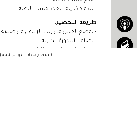
- ملح حسب الرغبة.
- بندورة كرزية، العدد حسب الرغبة.
طريقة التحضير:
- يوضع القليل من زيت الزيتون في صينية ا
- تضاف البندورة الكرزية.
- تضاف قطعة من جبنة الفيتا في الوسط.
نستخدم ملفات الكوكيز لنسهل ع
- يمكن إضافة البصل الأحمر أو الفلفل الحار 
- توضع الصينية في الفرن بدرجة حرارة متوسطة ل
- غلي نوع المعكرونة المفضل.
- بمجرد أن تصبح جبنة الفيتا طرية، تخرج
في صينية الخبز، وتقدم.
الرئيسية
مشاهير
جبنة
المعكرونة
أناقتك
جمالك