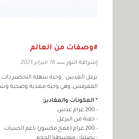
#وصفات من العالم
إشراقة النور
16 فبراير 2021
برغل العدس.. وجبة سهلة التحضير ذات
المقرمش، وهي وجبة مغذية وصحية وشهي
* المكونات والمقادير:
- 200 غرام عدس.
- حفنة من البرغل.
- 200 غرام (قمح مكسور) ناعم الحبيبات.
- بصلتان متوسطتا الحجم.