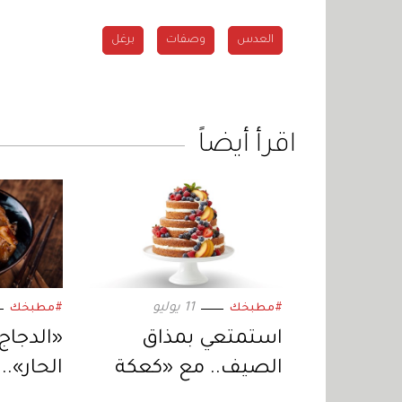
العدس
وصفات
برغل
اقرأ أيضاً
11 يوليو
#مطبخك
#مطبخك
استمتعي بمذاق
«الدجاج
الصيف.. مع «كعكة
الحار».
الخوخ والتوت الأزرق»
الحلاوة 