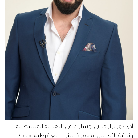
أدى دور نزار قباني، وشارك في التغريبة الفلسطينة،
وثلاثية الأندلس، (صقر قريش، ربيع قرطبة، ملوك