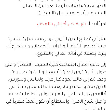
الطوائف)، كما شارك أيضاً بعدد من الأعمال
الاجتماعية أبرزها مسلسل (الانتظار).
اقرأ أيضاً:
نورا فتحي: أعيش حالة حب
مثّل في "صلاح الدين الأيوبي"، وفي مسلسل "المتنبي"
حيث أدى دور الشاعر أبو فراس الحمداني، واستطاع أن
يترك بصمة في أدائه العالي والمتنوع.
إلى جانب أعمال اجتماعية كثيرة لاسيما "الانتظار" و"على
طول الأيام"، "زمن العار"، "أسعد الوراق"، و"نص يوم"،
وقف تيم إلى جانب نجوم كبار عرب ولبنانيين وسوريين،
الذين شكلوا له مدرسة ومساحة للتنافس فتفرّد في
أدائه من دور الملك إلى الفارس وابن الحارة الشعبية
و"جبل شيخ الجيل"، واستطاع أن يكون نجماً متفرداً في
عالم الدراما.