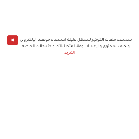
✖
نستخدم ملفات الكوكيز لنسهل عليك استخدام موقعنا الإلكتروني
ونكيف المحتوى والإعلانات وفقا لمتطلباتك واحتياجاتك الخاصة
المزيد
حملوا تطبيق
زهرة الخليج