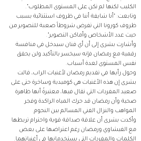
الكليب لكنها لم تكن على المستوى المطلوب".
وتابعت: "أنا شايفة أننا في ظروف استثنائية بسبب
ظروف كورونا التي تفرض شروطاً صعبة للتصوير من
حيث عدد الأشخاص وأماكن التصوير".
وأشارت بشرى إلى أن أي فنان سيدخل في منافسة
رقمية مع رمضان فإنه سيخسر بالتأكيد ولن يحقق
نفس المستوى لعدة أسباب.
وحول رأيها في تقديم رمضان لأغنيات الراب، قالت
بشرى إن هذه الأغنيات هي كوميدية وساخرة حتى على
صعيد المفردات التي تقال فيها، معتبرةً أنها ظاهرة
صحية وأن رمضان قد حرك المياه الراكدة وفجر
المواهب والنزال الفني المسالم بين النجوم.
وأكدت بشرى أن علاقة صداقة قوية واحترام تربطها
مع الفيشاوي ورمضان رغم اعتراضها على بعض
الكلمات والمفردات التي يستخدمانها في أغنياتهما.