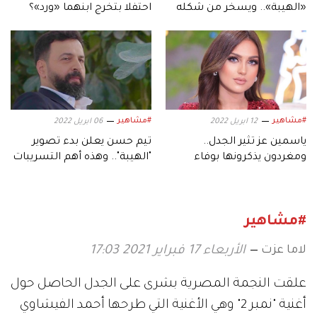
«الهيبة».. ويسخر من شكله
احتفلا بتخرج ابنهما «ورد»؟
الجديد
#مشاهير
#مشاهير
12 ابريل 2022
06 ابريل 2022
ياسمين عز تثير الجدل..
تيم حسن يعلن بدء تصوير
ومغردون يذكرونها بوفاء
"الهيبة".. وهذه أهم التسريبات
الكيلاني وتيم حسن
حول قصته
#مشاهير
لاما عزت
الأربعاء 17 فبراير 2021 17:03
علقت النجمة المصرية بشرى على الجدل الحاصل حول
أغنية "نمبر 2" وهي الأغنية التي طرحها أحمد الفيشاوي