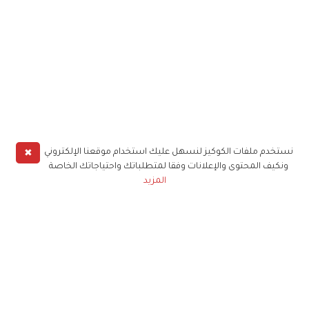
✖
نستخدم ملفات الكوكيز لنسهل عليك استخدام موقعنا الإلكتروني
ونكيف المحتوى والإعلانات وفقا لمتطلباتك واحتياجاتك الخاصة
المزيد
حملوا تطبيق
زهرة الخليج