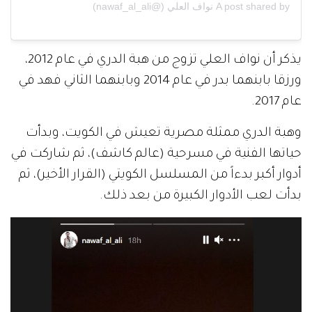
A post shared by نواف العلي (@nawaf_al_ali)
يذكر أن نواف العلي تزوج من هبة الدري في عام 2012،
ورزقا بابنهما بدر في عام 2014 وبابنهما الثاني فهد في
عام 2017.
وهبة الدري ممثلة مصرية تعيش في الكويت، وبدأت
حياتها الفنية في مسرحية (عالم كاشف)، ثم شاركت في
أدوار أكبر بدءاً من المسلسل الكويتي (القرار الأخير)، ثم
بدأت لعب الأدوار الكبيرة من بعد ذلك.