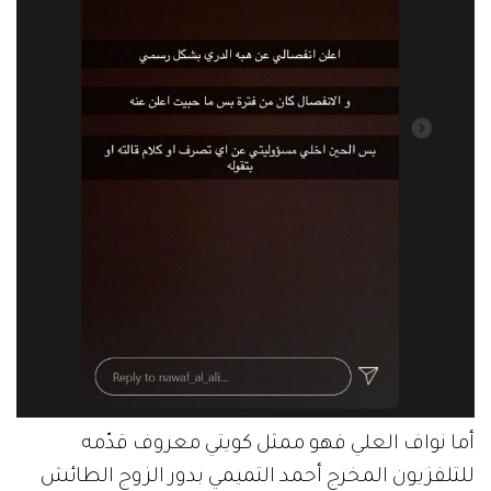
أما نواف العلي فهو ممثل كويتي معروف قدّمه
للتلفزيون المخرج أحمد التميمي بدور الزوج الطائش