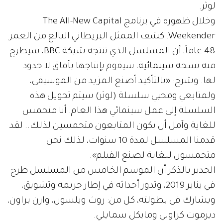
لوثر.
وخلال ظهوره في برنامج The All-New Capital
Weekender، كشف الممثل البريطاني البالغ من العمر
48 عاماً، أن المسلسل الذي تنتجه شبكة BBC، سيطرح
منه نسخة سينمائية، سيقوم بإنتاجها بآفاق لا حدود
لها. وشرح: «بالتأكيد أصنع المزيد من الموسيقى،
ولمتابعي ومحبي سلسلة (لوثر) سيتم تحويل هذه
السلسلة إلى عمل سينمائي هذا العام. أنا متحمس
للغاية وآمل أن يكون المتابعون متحمسين لذلك.. لقد
قدمنا المسلسل لمدة 10 سنوات، لذلك نحن
متحمسون للغاية لصنع الفيلم».
الجدير بالذكر أن الموسم الخامس من المسلسل طرح
في يناير 2019، وتدور أحداثه في إطار جريمة وتشويق،
ويشارك في بطولته، كل من: روث ويلسون، وارن براون،
ديرموت كراولي ومايكل سمايلي.