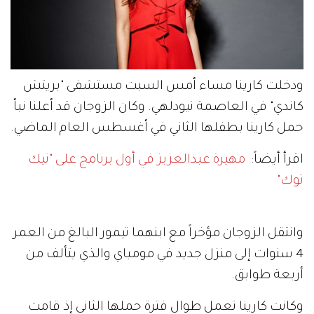
ودخلت كارينا مساء أمس السبت مستشفى "بريتش
كاندي" في العاصمة نيودلهي. وكان الزوجان قد أعلنا نبأ
حمل كارينا بطفلها الثاني في أغسطس العام الماضي.
اقرأ أيضاً:
مهيرة عبدالعزيز في أول برنامج على "تيك
توك"
وانتقل الزوجان مؤخراً مع ابنهما تيمور البالغ من العمر
4 سنوات إلى منزل جديد في مومباي والذي يتألف من
أربعة طوابق.
وكانت كارينا تعمل طوال فترة حملها الثاني إذ قامت