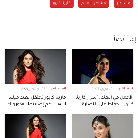
مشاهير
مشاهير العالم
كارينا كابور
إقرأ أيضاً
#مشاهير
#مشاهير
12 ابريل 2023
21 ديسمبر 2021
الأجمل في الهند.. أسرار كارينا
كارينا كابور تحتفل بعيد ميلاد
كابور للحفاظ على النضارة
ابنها.. رغم إصابتها بـ»كورونا»
والرشاقة