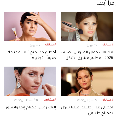
إقرأ أيضاً
#جمالك
#جمالك
09 يوليو
05 يوليو
اتجاهات جمال العروس لصيف
أخطاء قد تمنع ثبات مكياجكِ
2026.. مظهر مشرق بشكل
صيفاً.. تجنبيها
طبيعي
#جمالك
#مشاهير
17 سبتمبر 2022
31 أغسطس 2022
احصلي على إطلالة إميليا شول
إليكِ روتين مكياج إيما واتسون
بمكياج طبيعي