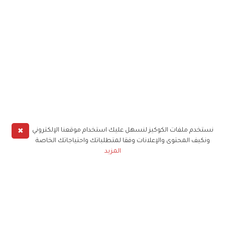
✖
نستخدم ملفات الكوكيز لنسهل عليك استخدام موقعنا الإلكتروني
ونكيف المحتوى والإعلانات وفقا لمتطلباتك واحتياجاتك الخاصة
المزيد
حملوا تطبيق
زهرة الخليج