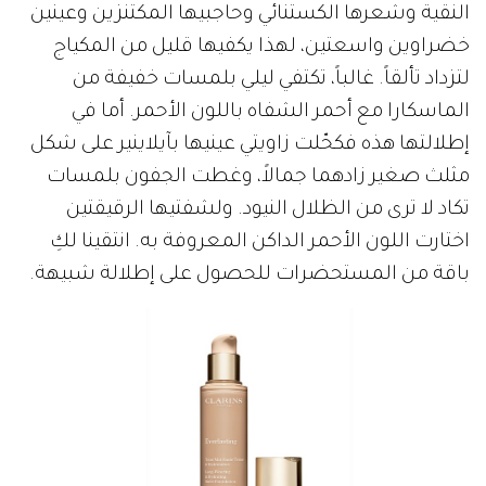
النقية وشعرها الكستنائي وحاجبيها المكتنزين وعينين
خضراوين واسعتين، لهذا يكفيها قليل من المكياج
لتزداد تألقاً. غالباً، تكتفي ليلي بلمسات خفيفة من
الماسكارا مع أحمر الشفاه باللون الأحمر. أما في
إطلالتها هذه فكحّلت زاويتي عينيها بآيلاينير على شكل
مثلث صغير زادهما جمالاً، وغطت الجفون بلمسات
تكاد لا ترى من الظلال النيود. ولشفتيها الرقيقتين
اختارت اللون الأحمر الداكن المعروفة به. انتقينا لكِ
باقة من المستحضرات للحصول على إطلالة شبيهة.