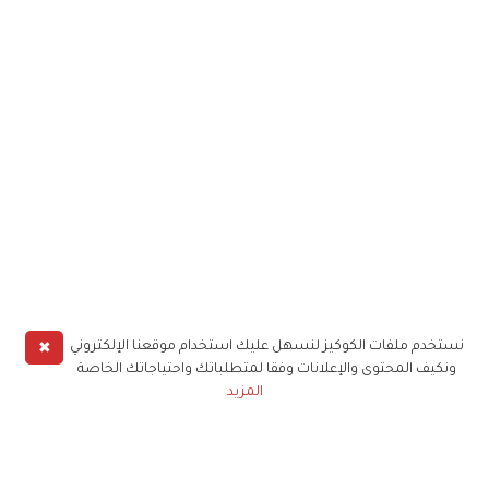
✖
نستخدم ملفات الكوكيز لنسهل عليك استخدام موقعنا الإلكتروني
ونكيف المحتوى والإعلانات وفقا لمتطلباتك واحتياجاتك الخاصة
المزيد