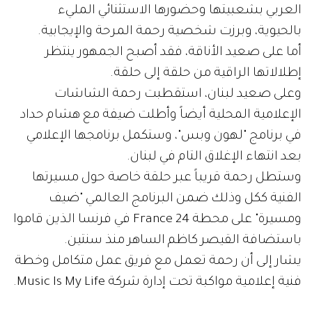
العربي بشعبيتها وحضورها الاستثنائي المليء
بالحيوية، وبرزت شخصية رحمة المرحة والإيجابية.
أما على صعيد الأناقة، فقد أصبح الجمهور ينتظر
إطلالاتها الراقية من حلقة إلى حلقة.
وعلى صعيد لبنان، استقطبت رحمة الشاشات
الإعلامية المحلية أيضاً وأطلت ضيفة مع هشام حداد
في برنامج "لهون وبس"، وستكمل برنامجها الإعلامي
بعد انتهاء الإغلاق التام في لبنان.
وستطل رحمة قريباً عبر حلقة خاصة حول مسيرتها
الفنية ككل وذلك ضمن البرنامج العالمي "ضيف
ومسيرة" على محطة France 24 في فرنسا الذين قاموا
باستضافة القيصر كاظم الساهر منذ سنتين.
يشار إلى أن رحمة تعمل مع فريق عمل متكامل وخطة
فنية إعلامية مواكبة تحت إدارة شركة Music Is My Life.