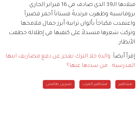
ميلادها الـ39 الذي صادف في 16 فبراير الجاري
برومانسية وظهرت مرتديةً فستاناً أحمر قصيراً
واعتمدت مكياجاً بألوان ترابية أبرز جمال ملامحها
وتركت شعرها منسدلاً على كتفيها في إطلالة خطفت
الأنظار.
إقرأ أيضاً:
والدة حلا الترك تعجز عن دفع مصاريف ابنها
المدرسية.. من سددها عنها؟
مشاهير
مشاهير العرب
نسرين طافش