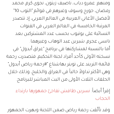
ومنهم: عمرو دياب، ناصيف زيتون، نجوى كرم، محمد
رمضان، جورج وسوف وغيرهم في قوائم "التوب 10"
لأفضل الأغاني العربية في العالم العربي، إذ تتصدر
المرتبة الخامسة في العالم العربي في القنوات
النسائية على يوتيوب بحسب عدد المشتركين بعد
نانسي عجرم، شيرين عبد الوهاب وغيرهما.
أما بالنسبة لمشاركتها في برنامج "عراق أيدول" في
نسخته الأولى كأحد أفراد لجنة التحكيم، فتصدرت رحمة
قائمة التريند على تويتر بهاشتاغ "#رحمة رياض أيدول"
وهي الأكثر تداولاً حالياً في العراق والخليج، وذلك خلال
الحلقات الثلاث الأولى من البث المباشر للبرنامج.
إقرأ أيضاً:
نسرين طافش تفاجئ جمهورها بارتداء
الحجاب
وقد تألّقت رحمة رياض ضمن اللجنة وبهرت الجمهور