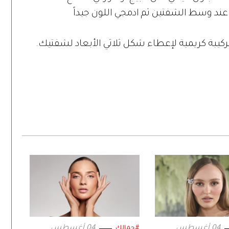
عند وسط الشفتين ثم ادمجي اللون جيداً
04 أغسطس
04 أغسطس
#جمالك