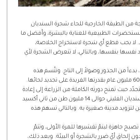
رجة من الطبقة الخارجية للحاء شجرة السنديان
ة مستحضرات الطبيعية للعناية بالبشرة، وأفضل ما
لتجدّد. لا يجب قطع أي شجرة لاستخراج الخلاصة،
د نفسها بنفسها، وبالتالي، لا تتعرض الشجرة لأي
بدءاً من الجذور وصولاً إلى التاج. وتتّسم هذه
للتجدّد حيث تمنح دورته الكاملة من الزراعة إلى إعادة
التدوير منافع جمّة للبيئة. تجمع غابات السنديان الفليني حوالى 14 مليون طن من ثاني أكسيد
ين لتزويد مدينة صغيرة به. وبالتالي تسهم هذه
جرة السنديان الفليني 25 عاماً، تصبح جاهزة ليتمّ تقشيرها للمرة الأولى، وتتمّ
ون إلحاق أيّ ضرر بالشجرة أو البيئة. وبعد ذلك،