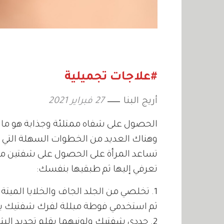
#علاجات تجميلية
أريج البنا
27 فبراير 2021
الحصول على شفاه ممتلئة وجذابة هو ما 
وهناك العديد من الخطوات السهلة التي ص
تساعد المرأة على الحصول على شفتين مم
تعرفي إليها ثم طبقيها بنفسك:
1. تخلصي من الجلد الجاف والخلايا الم
ثم استخدمي فوطة مبللة لفرك شفتيك بحر
2. حددي شفتيك ولونيهما بقلم تحديد الشفاه بلون حيادي مثل البيج أو الوردي الفاتح.