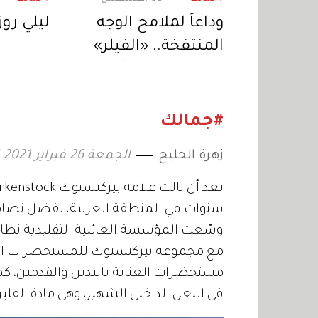
وداعاً لملامح الوجه
ليلي روز
المنتفخة.. «الفيلر»
يتجه إلى نتائج أكثر
واقعية
#جمالك
زهرة الخليج
الجمعة 26 فبراير 2021 13:41
سنوات في المنطقة العربية، بفضل تصاميم
وسّعت المؤسسة العائلية التقليدية نط
مع مجموعة بيركنستوك للمستحضرات الطبي
مستحضرات العناية باليدين والقدمين، كما أ
في النعل الداخلي الشهير، وهي مادة الفلي