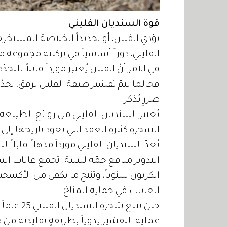
قوة السنديان الفليني
يؤدي الفلين، أو تحديداً الخلاصة المستخ
الفليني، دوراً أساسياً في تركيبة مجموع
في الأمر أنّ الفلين يُعتبر مورداً قابلاً ل
فحالما يتمّ تقشير طبقة الفلين برفق، تجدّ
ضررٍ يُذكر.
يُعتبر السنديان الفليني من روائع الطبيعة، 
الشجرة كثيرة العقد التي يعود تاريخها إلى 60 مليون عام بقدرتها الفريدة على تجديد لحائها.
يُعدّ السنديان الفليني مورداً مذهلاً قابلاً 
الكربون سنوياً، وتنتج ما يكفي من الأكسج
الغابات في حماية المناخ.
حين تبلغ ش
عملية التقشير يدوياً بطريقةٍ تقليدية من د