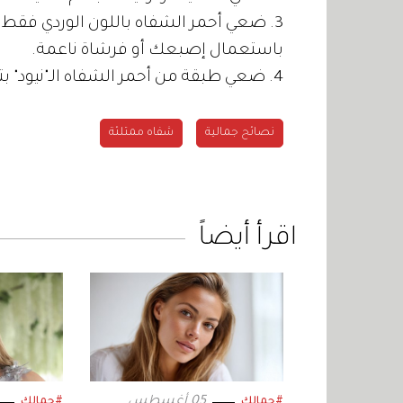
3. ضعي أحمر الشفاه باللون الوردي فقط 
باستعمال إصبعك أو فرشاة ناعمة.
4. ضعي طبقة من أحمر الشفاه الـ"نيود" بتركيبة كريمية لإعطاء شكل ثلاثي الأبعاد لشفتيك.
نصائح جمالية
شفاه ممتلئة
اقرأ أيضاً
05 أغسطس
#جمالك
#جمالك