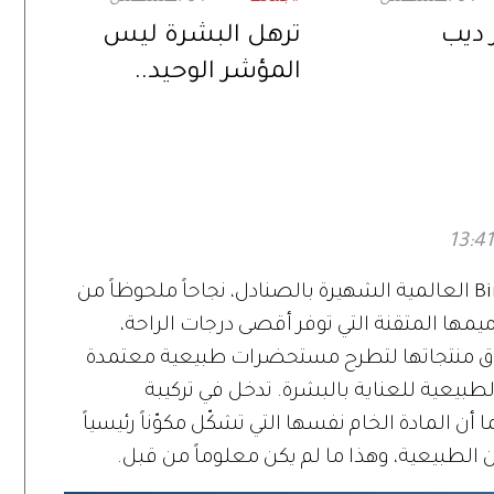
 ديب
ترهل البشرة ليس
المؤشر الوحيد..
علامات قد تدفعكِ إلى
التفكير في «شدّ
الوجه»
بعد أن نالت علامة بيركنستوك Birkenstock العالمية الشهيرة بالصنادل، نجاحاً ملحوظاً من
ها المتقنة التي توفر أقصى درجات الراحة،
اق منتجاتها لتطرح مستحضرات طبيعية معتمدة
عية للعناية بالبشرة. تدخل في تركيبة
ن المادة الخام نفسها التي تشكّل مكوّناً رئيسياً
ن الطبيعية، وهذا ما لم يكن معلوماً من قبل.