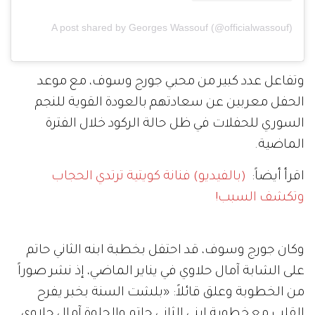
A post shared by Georges Wassouf (@officialwassouf)
وتفاعل عدد كبير من محبي جورج وسوف، مع موعد
الحفل معربين عن سعادتهم بالعودة القوية للنجم
السوري للحفلات في ظل حالة الركود خلال الفترة
الماضية.
اقرأ أيضاً:
(بالفيديو) فنانة كويتية ترتدي الحجاب
وتكشف السبب!
وكان جورج وسوف، قد احتفل بخطبة ابنه الثاني حاتم
على الشابة آمال حلاوي في يناير الماضي، إذ نشر صوراً
من الخطوبة وعلق قائلاً: «بلشت السنة بخبر يفرح
القلب مع خطوبة ابني الثاني حاتم والحلوة آمال حلاوي..