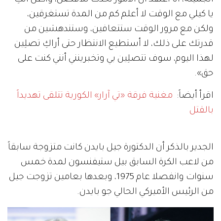
يا كيلي مع الوقت لا أعلم كم من المدة تستغرقين،
ولكن مع مرور الوقت ستتعافين، وستندهشين من
قدرتك على ذلك، لا أستطيع الانتظار حتى أراكِ تصلِين
لهذا اليوم، سوف تتصلِين بي وتخبرينني أنني كنت على
حق».
اقرأ أيضاً:
مغنية فرقة «تي آرار» الكورية تتلقى تهديداً
بالقتل
الجدير بالذكر أن الدكتورة جيل بايدن كانت متزوجة سابقاً
من لاعب الكرة السابق بيل ستيفنسون لمدة خمس
سنوات وانفصلا عام 1975، وبعدها بعامين تزوجت جيل
من الرئيس الأميركي الحالي جو بايدن.