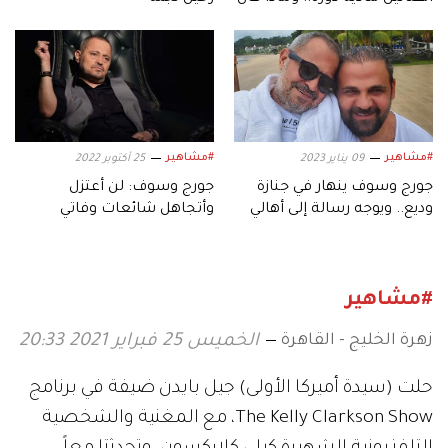
عن أصالة؟
#مشاهير
#مشاهير
09 يناير 2023
25 أكتوبر 2022
جورج وسوف ينهار في جنازة
جورج وسوف: لن أعتزل
وديع.. ويوجه رسالة إلى أهالي
وأتجاهل شائعات وفاتي
كفرون
#مشاهير
زهرة الخليج - القاهرة
الخميس 25 فبراير 2021 20:33
حلت (سيدة أميركا الأولى) جيل بايدن ضيفة في برنامج
The Kelly Clarkson Show، مع المغنية والشخصية