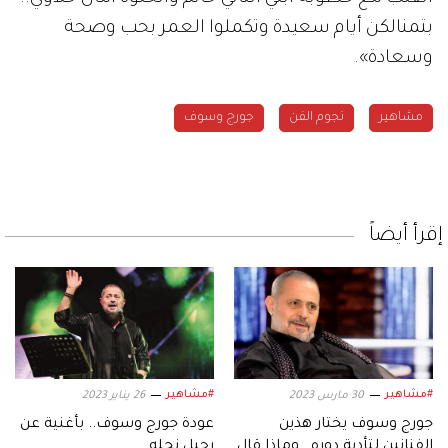
بتمنالكن أيام سعيدة وتكملوا العمر بحب وصحة
وسعادة».
مشاهير
نجوم الفن
جورج وسوف
إقرأ أيضاً
#مشاهير
#مشاهير
30 مارس 2023
26 يناير 2023
جورج وسوف يختار هذين
عودة جورج وسوف.. بأغنية عن
الفنانين لتأدية دوره.. وماذا قال
رحيل نجله