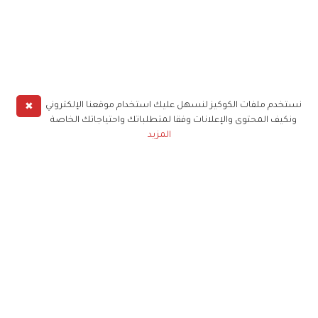
✖
نستخدم ملفات الكوكيز لنسهل عليك استخدام موقعنا الإلكتروني
ونكيف المحتوى والإعلانات وفقا لمتطلباتك واحتياجاتك الخاصة
المزيد
حملوا تطبيق
زهرة الخليج