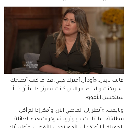
قالت بايدن: «أود أن أخبرك كيلي، هذا ما كنت أنصحك
به لو كنت والدتك، فوالدتي كانت تخبرني دائماً أن غداً
ستتحسن الأمور».
وتابعت: «أنظر إلى الماضي الآن، وأفكر إذا لم أكن
مطلقة، لما قابلت جو وتزوجته وكونت هذه العائلة
الجميلة، أنا أعتقد أن الأمور تحدث للأفضل، وأظن أنكِ